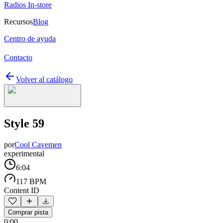
Radios In-store
Recursos
Blog
Centro de ayuda
Contacto
Volver al catálogo
Style 59
por
Cool Cavemen
experimental
6:04
117 BPM
Content ID
Comprar pista
0:00