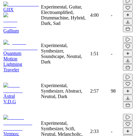
Experimental, Guitar,
GIIX
Electroamplified,
4:00
-
Drummachine, Hybrid,
Dark, Sad
Gallium
Experimental,
Synthesizer,
Quantum
1:51
-
Soundscape, Neutral,
Motion
Dark
Lightning
Traveler
Experimental,
Synthesizer, Abstract,
2:57
98
Astral
Neutral, Dark
V.D.G
Experimental,
Synthesizer, Scifi,
2:33
-
Vermos:
Neutral, Melancholic,