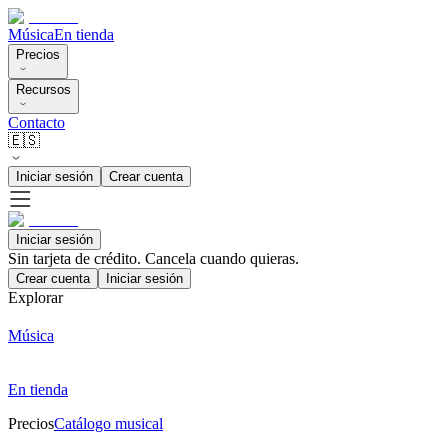
Música
En tienda
Precios
Recursos
Contacto
🇪🇸
Iniciar sesión
Crear cuenta
Iniciar sesión
Sin tarjeta de crédito. Cancela cuando quieras.
Crear cuenta
Iniciar sesión
Explorar
Música
En tienda
Precios
Catálogo musical