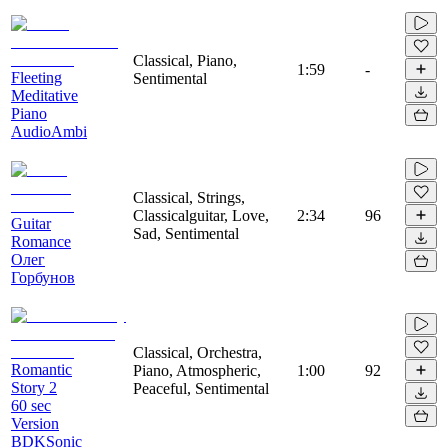
Classical, Piano,
1:59
-
Fleeting
Sentimental
Meditative
Piano
AudioAmbi
Classical, Strings,
Classicalguitar, Love,
2:34
96
Guitar
Sad, Sentimental
Romance
Олег
Горбунов
Classical, Orchestra,
Romantic
Piano, Atmospheric,
1:00
92
Story 2
Peaceful, Sentimental
60 sec
Version
BDKSonic