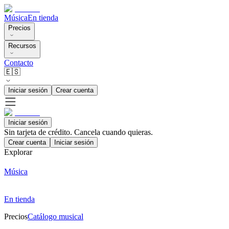
Música
En tienda
Precios
Recursos
Contacto
🇪🇸
Iniciar sesión
Crear cuenta
Iniciar sesión
Sin tarjeta de crédito. Cancela cuando quieras.
Crear cuenta
Iniciar sesión
Explorar
Música
En tienda
Precios
Catálogo musical