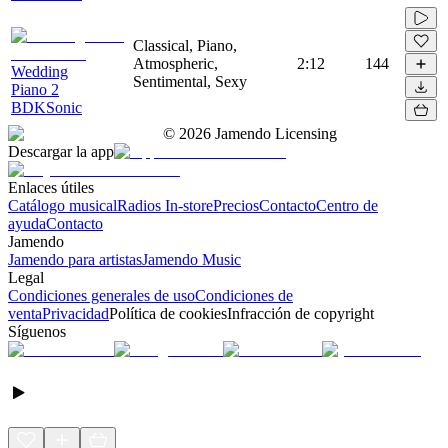
Classical, Piano,
Atmospheric,
2:12
144
Wedding
Sentimental, Sexy
Piano 2
BDKSonic
©
2026
Jamendo Licensing
Descargar la app
Enlaces útiles
Catálogo musical
Radios In-store
Precios
Contacto
Centro de
ayuda
Contacto
Jamendo
Jamendo para artistas
Jamendo Music
Legal
Condiciones generales de uso
Condiciones de
venta
Privacidad
Política de cookies
Infracción de copyright
Síguenos