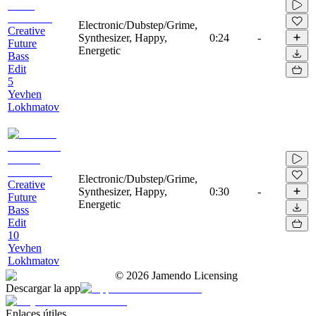
Electronic/Dubstep/Grime,
Creative
Synthesizer, Happy,
0:24
-
Future
Energetic
Bass
Edit
5
Yevhen
Lokhmatov
Electronic/Dubstep/Grime,
Creative
Synthesizer, Happy,
0:30
-
Future
Energetic
Bass
Edit
10
Yevhen
Lokhmatov
©
2026
Jamendo Licensing
Descargar la app
Enlaces útiles