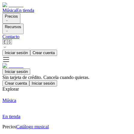
Música
En tienda
Precios
Recursos
Contacto
🇪🇸
Iniciar sesión
Crear cuenta
Iniciar sesión
Sin tarjeta de crédito. Cancela cuando quieras.
Crear cuenta
Iniciar sesión
Explorar
Música
En tienda
Precios
Catálogo musical