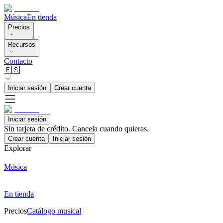
Música
En tienda
Precios
Recursos
Contacto
🇪🇸
Iniciar sesión
Crear cuenta
Iniciar sesión
Sin tarjeta de crédito. Cancela cuando quieras.
Crear cuenta
Iniciar sesión
Explorar
Música
En tienda
Precios
Catálogo musical