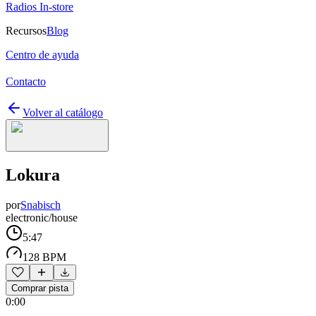
Radios In-store
Recursos
Blog
Centro de ayuda
Contacto
Volver al catálogo
Lokura
por
Snabisch
electronic/house
5:47
128 BPM
Comprar pista
0:00