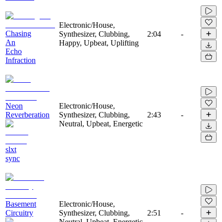
Electronic/House,
Chasing
Synthesizer, Clubbing,
2:04
-
An
Happy, Upbeat, Uplifting
Echo
Infraction
Neon
Electronic/House,
Reverberation
Synthesizer, Clubbing,
2:43
-
Neutral, Upbeat, Energetic
slxt
sync
Basement
Electronic/House,
Circuitry
Synthesizer, Clubbing,
2:51
-
Neutral, Upbeat, Energetic