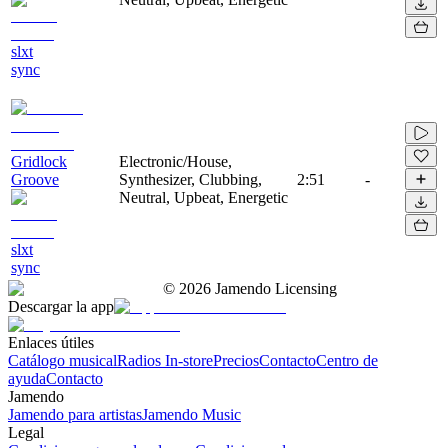
slxt
sync
Gridlock
Electronic/House,
Groove
Synthesizer, Clubbing,
2:51
-
Neutral, Upbeat, Energetic
slxt
sync
©
2026
Jamendo Licensing
Descargar la app
Enlaces útiles
Catálogo musical
Radios In-store
Precios
Contacto
Centro de
ayuda
Contacto
Jamendo
Jamendo para artistas
Jamendo Music
Legal