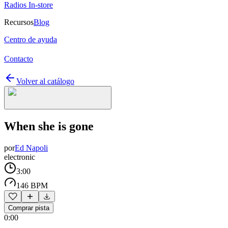
Radios In-store
Recursos
Blog
Centro de ayuda
Contacto
Volver al catálogo
When she is gone
por
Ed Napoli
electronic
3:00
146 BPM
Comprar pista
0:00