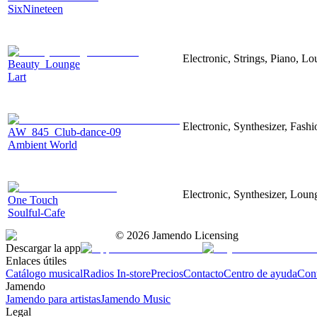
SixNineteen
Electronic, Strings, Piano, L
Beauty_Lounge
Lart
Electronic, Synthesizer, Fashi
AW_845_Club-dance-09
Ambient World
Electronic, Synthesizer, Loun
One Touch
Soulful-Cafe
©
2026
Jamendo Licensing
Descargar la app
Enlaces útiles
Catálogo musical
Radios In-store
Precios
Contacto
Centro de ayuda
Con
Jamendo
Jamendo para artistas
Jamendo Music
Legal