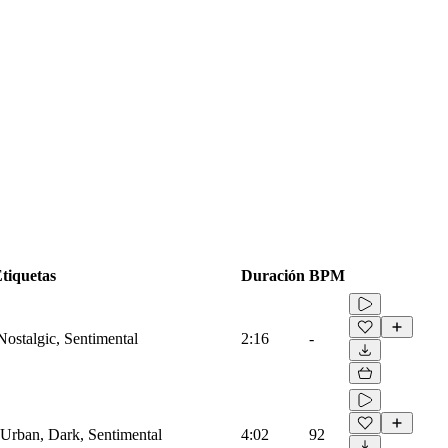
tiquetas
Duración
BPM
 Nostalgic, Sentimental
2:16
-
, Urban, Dark, Sentimental
4:02
92