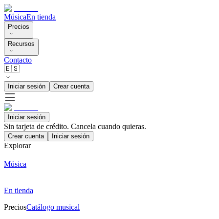
Música
En tienda
Precios
Recursos
Contacto
🇪🇸
Iniciar sesión
Crear cuenta
Iniciar sesión
Sin tarjeta de crédito. Cancela cuando quieras.
Crear cuenta
Iniciar sesión
Explorar
Música
En tienda
Precios
Catálogo musical