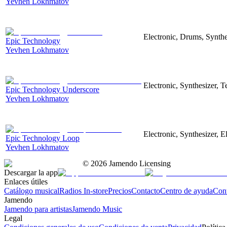
Yevhen Lokhmatov
Electronic, Drums, Synthe
Epic Technology
Yevhen Lokhmatov
Electronic, Synthesizer, 
Epic Technology Underscore
Yevhen Lokhmatov
Electronic, Synthesizer, 
Epic Technology Loop
Yevhen Lokhmatov
©
2026
Jamendo Licensing
Descargar la app
Enlaces útiles
Catálogo musical
Radios In-store
Precios
Contacto
Centro de ayuda
Con
Jamendo
Jamendo para artistas
Jamendo Music
Legal