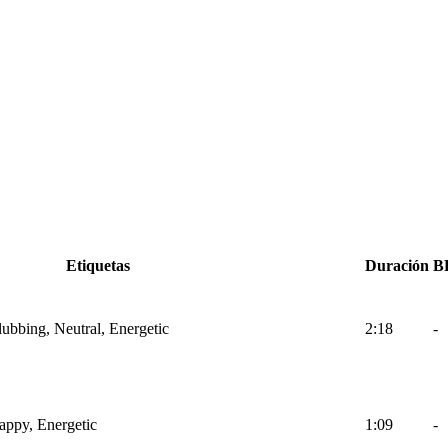
Etiquetas
Duración
B
lubbing, Neutral, Energetic
2:18
-
Happy, Energetic
1:09
-