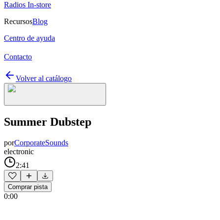
Radios In-store
Recursos
Blog
Centro de ayuda
Contacto
Volver al catálogo
Summer Dubstep
por
CorporateSounds
electronic
2:41
Comprar pista
0:00