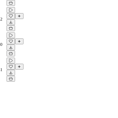
42
40
41