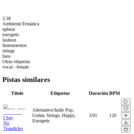
2:38
Ambiente/Temática
upbeat
energetic
fashion
Instrumentos
strings
bass
Otras etiquetas
vocal - female
Pistas similares
Título
Etiquetas
Duración
BPM
Alternative/Indie Pop,
Guitar, Strings, Happy,
3:01
120
I Say
Energetic
No
Trundicho