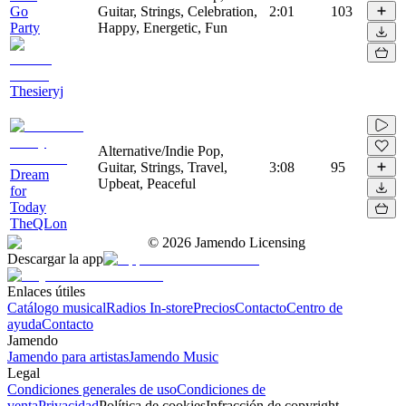
Go
Guitar, Strings, Celebration,
2:01
103
Party
Happy, Energetic, Fun
Thesieryj
Alternative/Indie Pop,
Guitar, Strings, Travel,
3:08
95
Dream
Upbeat, Peaceful
for
Today
TheQLon
©
2026
Jamendo Licensing
Descargar la app
Enlaces útiles
Catálogo musical
Radios In-store
Precios
Contacto
Centro de
ayuda
Contacto
Jamendo
Jamendo para artistas
Jamendo Music
Legal
Condiciones generales de uso
Condiciones de
venta
Privacidad
Política de cookies
Infracción de copyright