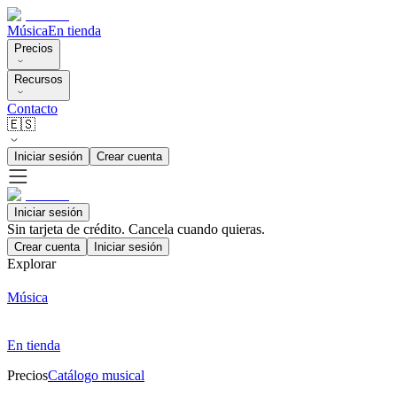
Música
En tienda
Precios
Recursos
Contacto
🇪🇸
Iniciar sesión
Crear cuenta
Iniciar sesión
Sin tarjeta de crédito. Cancela cuando quieras.
Crear cuenta
Iniciar sesión
Explorar
Música
En tienda
Precios
Catálogo musical