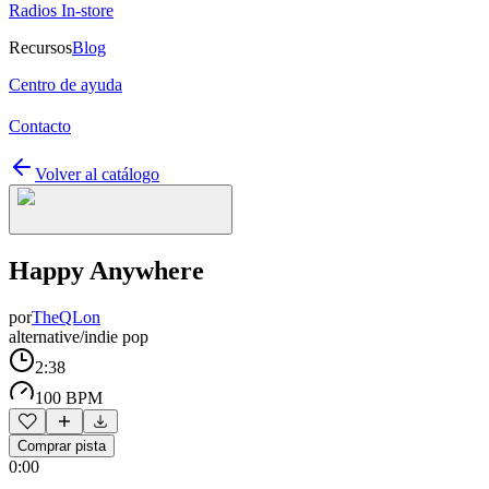
Radios In-store
Recursos
Blog
Centro de ayuda
Contacto
Volver al catálogo
Happy Anywhere
por
TheQLon
alternative/indie pop
2:38
100 BPM
Comprar pista
0:00