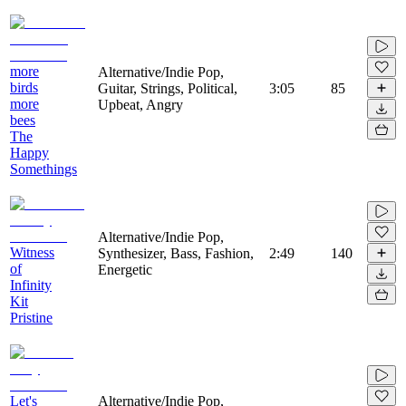
more
Alternative/Indie Pop,
birds
Guitar, Strings, Political,
3:05
85
more
Upbeat, Angry
bees
The
Happy
Somethings
Alternative/Indie Pop,
Witness
Synthesizer, Bass, Fashion,
2:49
140
of
Energetic
Infinity
Kit
Pristine
Let's
Alternative/Indie Pop,