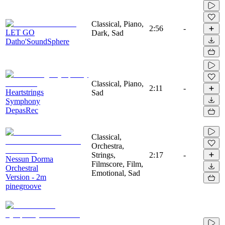
Classical, Piano,
2:56
-
LET GO
Dark, Sad
Datho'SoundSphere
Classical, Piano,
2:11
-
Heartstrings
Sad
Symphony
DepasRec
Classical,
Orchestra,
Strings,
2:17
-
Nessun Dorma
Filmscore, Film,
Orchestral
Emotional, Sad
Version - 2m
pinegroove