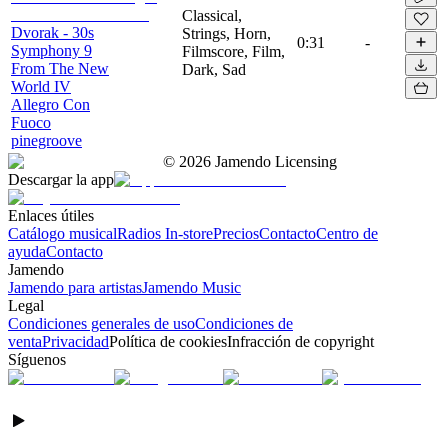
Classical,
Dvorak - 30s
Strings, Horn,
0:31
-
Symphony 9
Filmscore, Film,
From The New
Dark, Sad
World IV
Allegro Con
Fuoco
pinegroove
©
2026
Jamendo Licensing
Descargar la app
Enlaces útiles
Catálogo musical
Radios In-store
Precios
Contacto
Centro de
ayuda
Contacto
Jamendo
Jamendo para artistas
Jamendo Music
Legal
Condiciones generales de uso
Condiciones de
venta
Privacidad
Política de cookies
Infracción de copyright
Síguenos