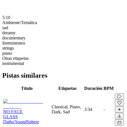
5:10
Ambiente/Temática
sad
dreamy
documentary
Instrumentos
strings
piano
Otras etiquetas
instrumental
Pistas similares
Título
Etiquetas
Duración
BPM
Classical, Piano,
3:34
-
NO FACE
Dark, Sad
GLASS
Datho'SoundSphere