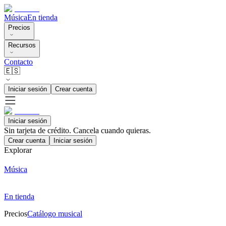
Música
En tienda
Precios
Recursos
Contacto
🇪🇸
Iniciar sesión
Crear cuenta
Iniciar sesión
Sin tarjeta de crédito. Cancela cuando quieras.
Crear cuenta
Iniciar sesión
Explorar
Música
En tienda
Precios
Catálogo musical