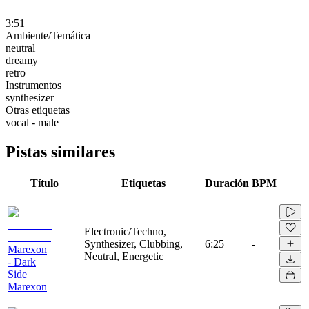
3:51
Ambiente/Temática
neutral
dreamy
retro
Instrumentos
synthesizer
Otras etiquetas
vocal - male
Pistas similares
Título
Etiquetas
Duración
BPM
Electronic/Techno,
Synthesizer, Clubbing,
6:25
-
Marexon
Neutral, Energetic
- Dark
Side
Marexon