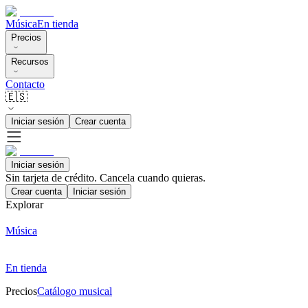
Música
En tienda
Precios
Recursos
Contacto
🇪🇸
Iniciar sesión
Crear cuenta
Iniciar sesión
Sin tarjeta de crédito. Cancela cuando quieras.
Crear cuenta
Iniciar sesión
Explorar
Música
En tienda
Precios
Catálogo musical