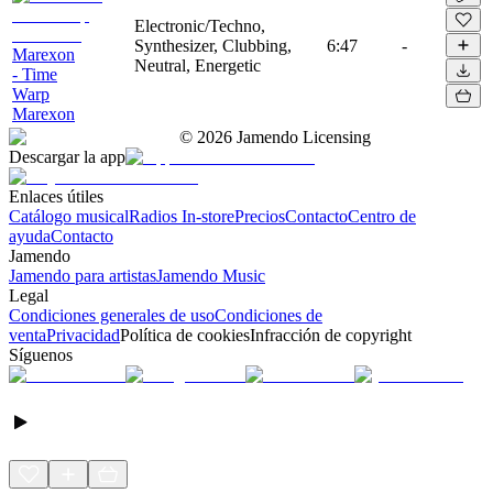
Electronic/Techno,
Synthesizer, Clubbing,
6:47
-
Marexon
Neutral, Energetic
- Time
Warp
Marexon
©
2026
Jamendo Licensing
Descargar la app
Enlaces útiles
Catálogo musical
Radios In-store
Precios
Contacto
Centro de
ayuda
Contacto
Jamendo
Jamendo para artistas
Jamendo Music
Legal
Condiciones generales de uso
Condiciones de
venta
Privacidad
Política de cookies
Infracción de copyright
Síguenos