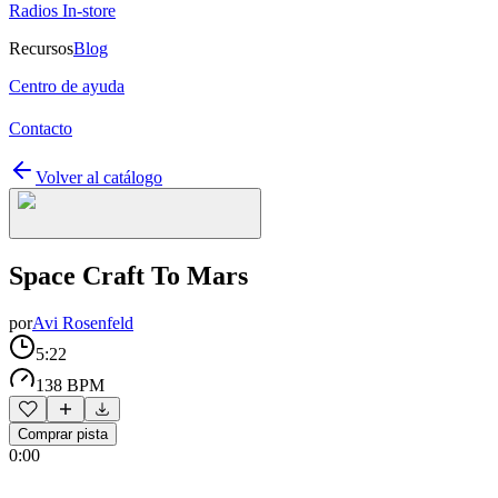
Radios In-store
Recursos
Blog
Centro de ayuda
Contacto
Volver al catálogo
Space Craft To Mars
por
Avi Rosenfeld
5:22
138 BPM
Comprar pista
0:00