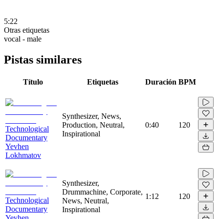
5:22
Otras etiquetas
vocal - male
Pistas similares
Título
Etiquetas
Duración
BPM
Synthesizer, News,
Production, Neutral,
0:40
120
Technological
Inspirational
Documentary
Yevhen
Lokhmatov
Synthesizer,
Drummachine, Corporate,
1:12
120
Technological
News, Neutral,
Documentary
Inspirational
Yevhen