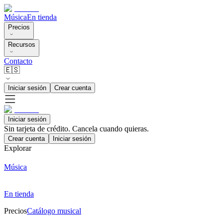
Música
En tienda
Precios
Recursos
Contacto
🇪🇸
Iniciar sesión
Crear cuenta
Iniciar sesión
Sin tarjeta de crédito. Cancela cuando quieras.
Crear cuenta
Iniciar sesión
Explorar
Música
En tienda
Precios
Catálogo musical