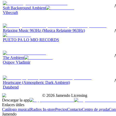
A
Soft Background Ambient
Vibecraft
Relaxing Music 963Hz (Musica Relajante 963Hz)
A
PUETO PA LO MIO RECORDS
A
The Ambient
Osipov Vladimir
Heartscape (Atmospheric Dark Ambient)
Databend
©
2026
Jamendo Licensing
Descargar la app
Enlaces útiles
Catálogo musical
Radios In-store
Precios
Contacto
Centro de ayuda
Con
Jamendo