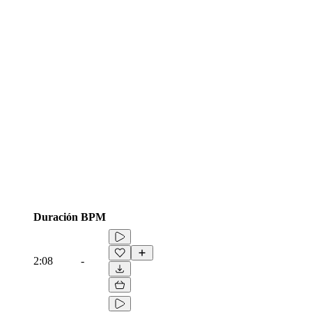
Duración
BPM
2:08
-