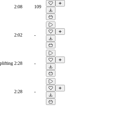
2:08
109
2:02
-
lifting
2:28
-
2:28
-