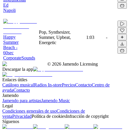
Ed
Napoli
Pop, Synthesizer,
Happy
Summer, Upbeat,
1:03
-
Summer
Energetic
Beach -
60sec
CorporateSounds
©
2026
Jamendo Licensing
Descargar la app
Enlaces útiles
Catálogo musical
Radios In-store
Precios
Contacto
Centro de
ayuda
Contacto
Jamendo
Jamendo para artistas
Jamendo Music
Legal
Condiciones generales de uso
Condiciones de
venta
Privacidad
Política de cookies
Infracción de copyright
Síguenos