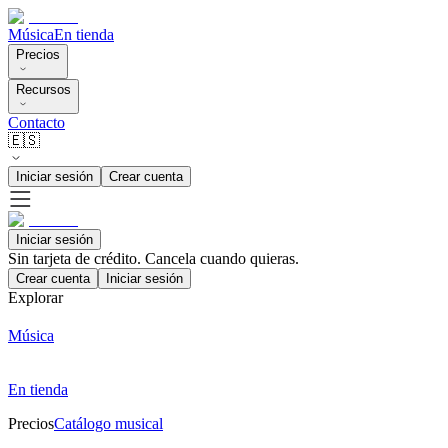
Música
En tienda
Precios
Recursos
Contacto
🇪🇸
Iniciar sesión
Crear cuenta
Iniciar sesión
Sin tarjeta de crédito. Cancela cuando quieras.
Crear cuenta
Iniciar sesión
Explorar
Música
En tienda
Precios
Catálogo musical