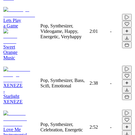
Lets Play
a Game
Pop, Synthesizer,
Videogame, Happy,
2:01
-
Energetic, Veryhappy
Sweet
Orange
Music
Pop, Synthesizer, Bass,
2:38
-
XENEZE
Scifi, Emotional
-
Starlight
XENEZE
Pop, Synthesizer,
2:52
-
Love Me
Celebration, Energetic
Instrumental