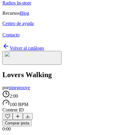
Radios In-store
Recursos
Blog
Centro de ayuda
Contacto
Volver al catálogo
Lovers Walking
por
pinegroove
2:00
100 BPM
Content ID
Comprar pista
0:00