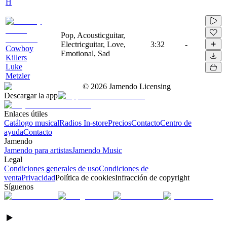
H
Pop, Acousticguitar,
Electricguitar, Love,
3:32
-
Cowboy
Emotional, Sad
Killers
Luke
Metzler
©
2026
Jamendo Licensing
Descargar la app
Enlaces útiles
Catálogo musical
Radios In-store
Precios
Contacto
Centro de
ayuda
Contacto
Jamendo
Jamendo para artistas
Jamendo Music
Legal
Condiciones generales de uso
Condiciones de
venta
Privacidad
Política de cookies
Infracción de copyright
Síguenos