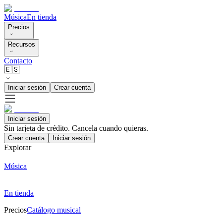
Música
En tienda
Precios
Recursos
Contacto
🇪🇸
Iniciar sesión
Crear cuenta
Iniciar sesión
Sin tarjeta de crédito. Cancela cuando quieras.
Crear cuenta
Iniciar sesión
Explorar
Música
En tienda
Precios
Catálogo musical