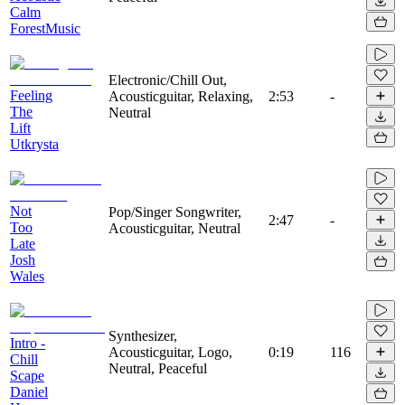
Calm
ForestMusic
Electronic/Chill Out,
Feeling
Acousticguitar, Relaxing,
2:53
-
The
Neutral
Lift
Utkrysta
Not
Pop/Singer Songwriter,
2:47
-
Too
Acousticguitar, Neutral
Late
Josh
Wales
Synthesizer,
Intro -
Acousticguitar, Logo,
0:19
116
Chill
Neutral, Peaceful
Scape
Daniel