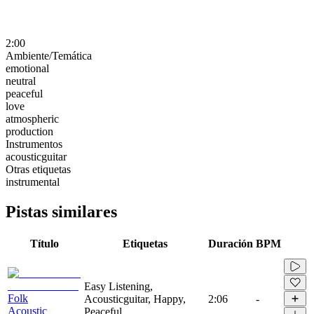
2:00
Ambiente/Temática
emotional
neutral
peaceful
love
atmospheric
production
Instrumentos
acousticguitar
Otras etiquetas
instrumental
Pistas similares
Título
Etiquetas
Duración
BPM
Easy Listening,
Folk
Acousticguitar, Happy,
2:06
-
Acoustic
Peaceful