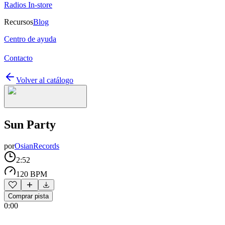
Radios In-store
Recursos
Blog
Centro de ayuda
Contacto
Volver al catálogo
Sun Party
por
OsianRecords
2:52
120 BPM
Comprar pista
0:00