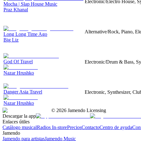
Electronic/Electro House, S
Mocha | Slap House Music
Praz Khanal
Alternative/Rock, Piano, Ele
Long Long Time Ago
Big Liz
God Of Travel
Electronic/Drum & Bass, Sy
Nazar Hrushko
Danger Asia Travel
Electronic, Synthesizer, Clu
Nazar Hrushko
©
2026
Jamendo Licensing
Descargar la app
Enlaces útiles
Catálogo musical
Radios In-store
Precios
Contacto
Centro de ayuda
Con
Jamendo
Jamendo para artistas
Jamendo Music