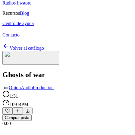
Radios In-store
Recursos
Blog
Centro de ayuda
Contacto
Volver al catálogo
Ghosts of war
por
OnionAudioProduction
1:31
109 BPM
Comprar pista
0:00