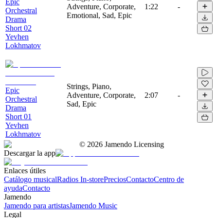
Epic
Adventure, Corporate,
1:22
-
Orchestral
Emotional, Sad, Epic
Drama
Short 02
Yevhen
Lokhmatov
Strings, Piano,
Epic
Adventure, Corporate,
2:07
-
Orchestral
Sad, Epic
Drama
Short 01
Yevhen
Lokhmatov
©
2026
Jamendo Licensing
Descargar la app
Enlaces útiles
Catálogo musical
Radios In-store
Precios
Contacto
Centro de
ayuda
Contacto
Jamendo
Jamendo para artistas
Jamendo Music
Legal