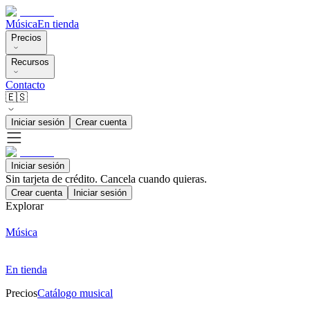
Música
En tienda
Precios
Recursos
Contacto
🇪🇸
Iniciar sesión
Crear cuenta
Iniciar sesión
Sin tarjeta de crédito. Cancela cuando quieras.
Crear cuenta
Iniciar sesión
Explorar
Música
En tienda
Precios
Catálogo musical