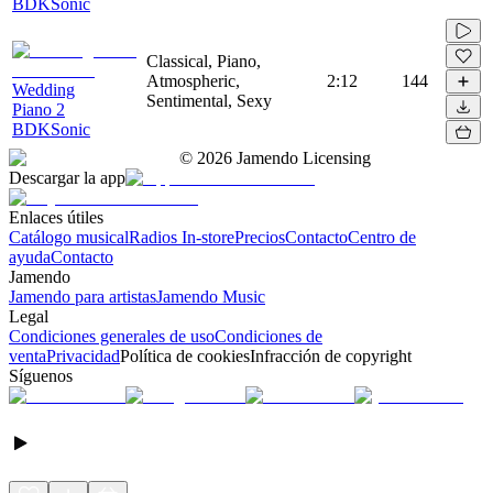
BDKSonic
Classical, Piano,
Atmospheric,
2:12
144
Wedding
Sentimental, Sexy
Piano 2
BDKSonic
©
2026
Jamendo Licensing
Descargar la app
Enlaces útiles
Catálogo musical
Radios In-store
Precios
Contacto
Centro de
ayuda
Contacto
Jamendo
Jamendo para artistas
Jamendo Music
Legal
Condiciones generales de uso
Condiciones de
venta
Privacidad
Política de cookies
Infracción de copyright
Síguenos