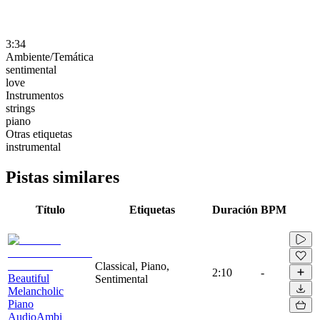
3:34
Ambiente/Temática
sentimental
love
Instrumentos
strings
piano
Otras etiquetas
instrumental
Pistas similares
Título
Etiquetas
Duración
BPM
Classical, Piano,
2:10
-
Beautiful
Sentimental
Melancholic
Piano
AudioAmbi