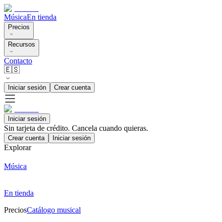
Música
En tienda
Precios
Recursos
Contacto
🇪🇸
Iniciar sesión
Crear cuenta
Iniciar sesión
Sin tarjeta de crédito. Cancela cuando quieras.
Crear cuenta
Iniciar sesión
Explorar
Música
En tienda
Precios
Catálogo musical