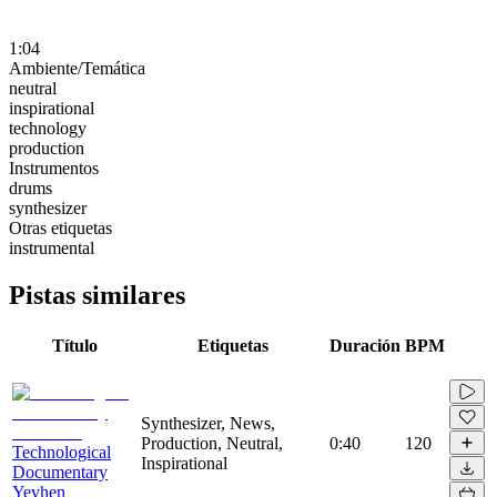
1:04
Ambiente/Temática
neutral
inspirational
technology
production
Instrumentos
drums
synthesizer
Otras etiquetas
instrumental
Pistas similares
Título
Etiquetas
Duración
BPM
Synthesizer, News,
Production, Neutral,
0:40
120
Technological
Inspirational
Documentary
Yevhen