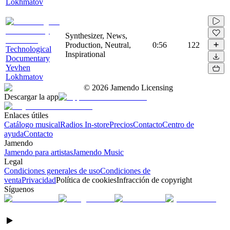
Lokhmatov
Synthesizer, News,
Production, Neutral,
0:56
122
Technological
Inspirational
Documentary
Yevhen
Lokhmatov
©
2026
Jamendo Licensing
Descargar la app
Enlaces útiles
Catálogo musical
Radios In-store
Precios
Contacto
Centro de
ayuda
Contacto
Jamendo
Jamendo para artistas
Jamendo Music
Legal
Condiciones generales de uso
Condiciones de
venta
Privacidad
Política de cookies
Infracción de copyright
Síguenos