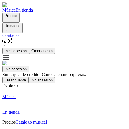
Música
En tienda
Precios
Recursos
Contacto
🇪🇸
Iniciar sesión
Crear cuenta
Iniciar sesión
Sin tarjeta de crédito. Cancela cuando quieras.
Crear cuenta
Iniciar sesión
Explorar
Música
En tienda
Precios
Catálogo musical