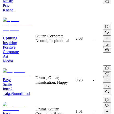
Music
Praz
Khanal
Guitar, Corporate,
Uplifting
2:08
-
Neutral, Inspirational
Inspiring
Positive
Corporate
Art
Media
Drums, Guitar,
Easy
0:23
-
Introdcution, Happy
Smile
Intro2
TaigaSoundProd
Drums, Guitar,
1:01
-
Easy
Corporate, Happy