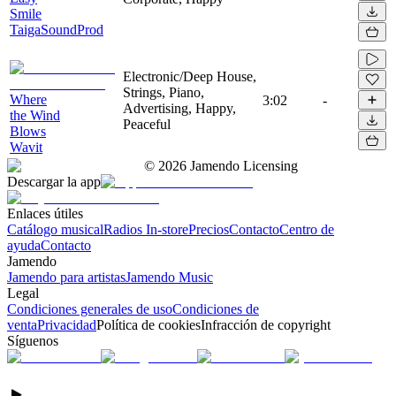
Smile
TaigaSoundProd
Electronic/Deep House,
Strings, Piano,
Where
3:02
-
Advertising, Happy,
the Wind
Peaceful
Blows
Wavit
©
2026
Jamendo Licensing
Descargar la app
Enlaces útiles
Catálogo musical
Radios In-store
Precios
Contacto
Centro de
ayuda
Contacto
Jamendo
Jamendo para artistas
Jamendo Music
Legal
Condiciones generales de uso
Condiciones de
venta
Privacidad
Política de cookies
Infracción de copyright
Síguenos