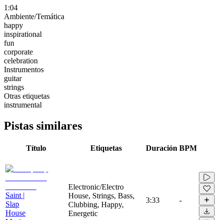
1:04
Ambiente/Temática
happy
inspirational
fun
corporate
celebration
Instrumentos
guitar
strings
Otras etiquetas
instrumental
Pistas similares
Título
Etiquetas
Duración
BPM
Electronic/Electro
Saint |
House, Strings, Bass,
3:33
-
Slap
Clubbing, Happy,
House
Energetic