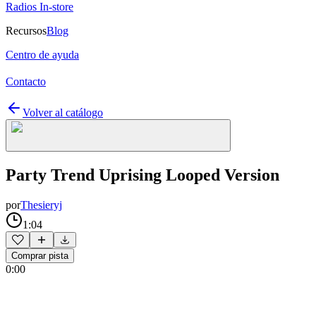
Radios In-store
Recursos
Blog
Centro de ayuda
Contacto
Volver al catálogo
Party Trend Uprising Looped Version
por
Thesieryj
1:04
Comprar pista
0:00