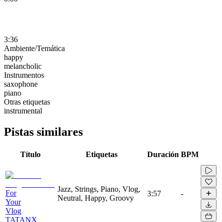
3:36
Ambiente/Temática
happy
melancholic
Instrumentos
saxophone
piano
Otras etiquetas
instrumental
Pistas similares
Título
Etiquetas
Duración
BPM
Jazz, Strings, Piano, Vlog,
For
3:57
-
Neutral, Happy, Groovy
Your
Vlog
TATANX