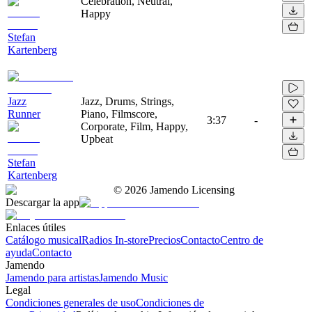
Celebration, Neutral,
Happy
Stefan
Kartenberg
Jazz
Jazz, Drums, Strings,
Runner
Piano, Filmscore,
3:37
-
Corporate, Film, Happy,
Upbeat
Stefan
Kartenberg
©
2026
Jamendo Licensing
Descargar la app
Enlaces útiles
Catálogo musical
Radios In-store
Precios
Contacto
Centro de
ayuda
Contacto
Jamendo
Jamendo para artistas
Jamendo Music
Legal
Condiciones generales de uso
Condiciones de