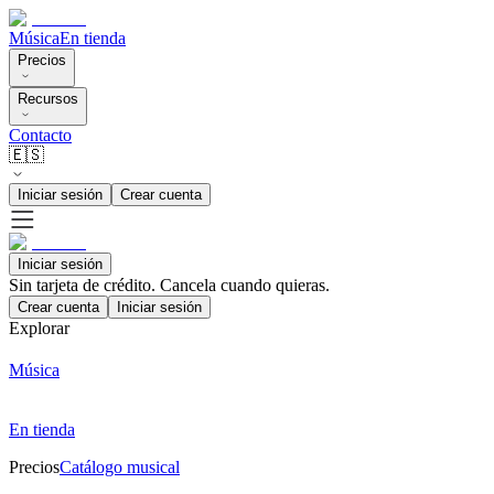
Música
En tienda
Precios
Recursos
Contacto
🇪🇸
Iniciar sesión
Crear cuenta
Iniciar sesión
Sin tarjeta de crédito. Cancela cuando quieras.
Crear cuenta
Iniciar sesión
Explorar
Música
En tienda
Precios
Catálogo musical