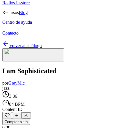
Radios In-store
Recursos
Blog
Centro de ayuda
Contacto
Volver al catálogo
I am Sophisticated
por
GrayMic
jazz
3:36
84 BPM
Content ID
Comprar pista
0:00