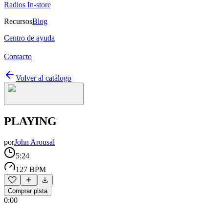
Radios In-store
Recursos
Blog
Centro de ayuda
Contacto
Volver al catálogo
PLAYING
por
John Arousal
5:24
127 BPM
Comprar pista
0:00