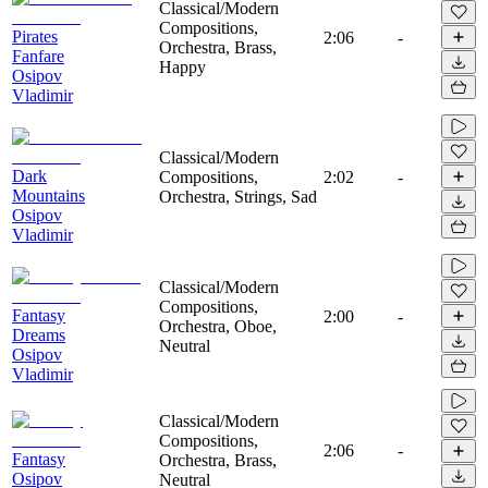
Classical/Modern
Compositions,
Pirates
2:06
-
Orchestra, Brass,
Fanfare
Happy
Osipov
Vladimir
Classical/Modern
Dark
Compositions,
2:02
-
Mountains
Orchestra, Strings, Sad
Osipov
Vladimir
Classical/Modern
Compositions,
Fantasy
2:00
-
Orchestra, Oboe,
Dreams
Neutral
Osipov
Vladimir
Classical/Modern
Compositions,
2:06
-
Fantasy
Orchestra, Brass,
Osipov
Neutral