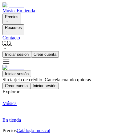
Música
En tienda
Precios
Recursos
Contacto
🇪🇸
Iniciar sesión
Crear cuenta
Iniciar sesión
Sin tarjeta de crédito. Cancela cuando quieras.
Crear cuenta
Iniciar sesión
Explorar
Música
En tienda
Precios
Catálogo musical