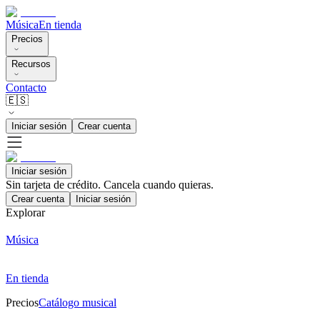
Música
En tienda
Precios
Recursos
Contacto
🇪🇸
Iniciar sesión
Crear cuenta
Iniciar sesión
Sin tarjeta de crédito. Cancela cuando quieras.
Crear cuenta
Iniciar sesión
Explorar
Música
En tienda
Precios
Catálogo musical