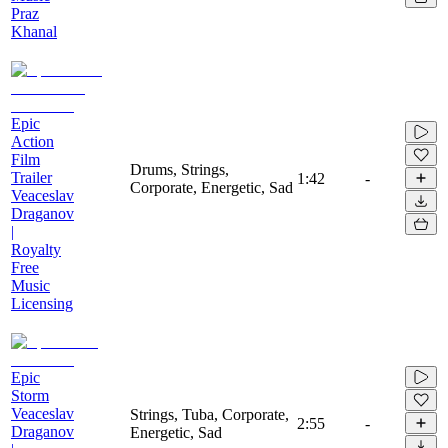
Praz
Khanal
Epic
Action
Film
Drums, Strings,
Trailer
1:42
-
Corporate, Energetic, Sad
Veaceslav
Draganov
|
Royalty
Free
Music
Licensing
Epic
Storm
Veaceslav
Strings, Tuba, Corporate,
2:55
-
Draganov
Energetic, Sad