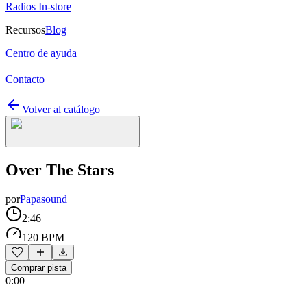
Radios In-store
Recursos
Blog
Centro de ayuda
Contacto
Volver al catálogo
Over The Stars
por
Papasound
2:46
120 BPM
Comprar pista
0:00