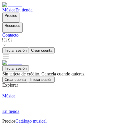
Música
En tienda
Precios
Recursos
Contacto
🇪🇸
Iniciar sesión
Crear cuenta
Iniciar sesión
Sin tarjeta de crédito. Cancela cuando quieras.
Crear cuenta
Iniciar sesión
Explorar
Música
En tienda
Precios
Catálogo musical