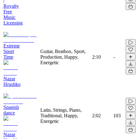
|
Royalty
Free
Music
Licensing
Extreme
Sport
Guitar, Beatbox, Sport,
Time
Production, Happy,
2:10
-
Energetic
Nazar
Hrushko
Spanish
Latin, Strings, Piano,
dance
Traditional, Happy,
2:02
103
Energetic
Nazar