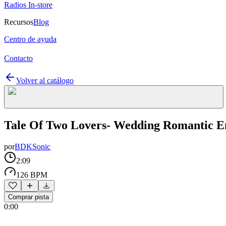
Radios In-store
Recursos
Blog
Centro de ayuda
Contacto
Volver al catálogo
Tale Of Two Lovers- Wedding Romantic E
por
BDKSonic
2:09
126 BPM
Comprar pista
0:00