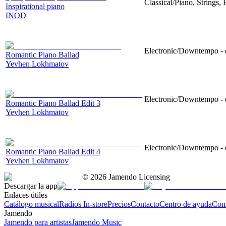
Classical/Piano, Strings,
Inspirational piano
INOD
Electronic/Downtempo - e
Romantic Piano Ballad
Yevhen Lokhmatov
Electronic/Downtempo - e
Romantic Piano Ballad Edit 3
Yevhen Lokhmatov
Electronic/Downtempo - e
Romantic Piano Ballad Edit 4
Yevhen Lokhmatov
©
2026
Jamendo Licensing
Descargar la app
Enlaces útiles
Catálogo musical
Radios In-store
Precios
Contacto
Centro de ayuda
Con
Jamendo
Jamendo para artistas
Jamendo Music