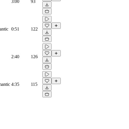
3:00
93
antic
0:51
122
2:40
126
mantic
4:35
115