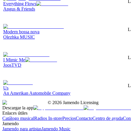
L
Everything Flows
Angus & Friends
L
Modern bossa nova
Olezhka MUSIC
L
I Mimic Me
JoosTVD
L
Us
An Amerikan Automobile Company
©
2026
Jamendo Licensing
Descargar la app
Enlaces útiles
Catálogo musical
Radios In-store
Precios
Contacto
Centro de ayuda
Con
Jamendo
Jamendo para artistas
Jamendo Music