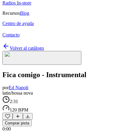
Radios In-store
Recursos
Blog
Centro de ayuda
Contacto
Volver al catálogo
Fica comigo - Instrumental
por
Ed Napoli
latin/bossa nova
2:31
120 BPM
Comprar pista
0:00