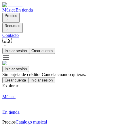
Música
En tienda
Precios
Recursos
Contacto
🇪🇸
Iniciar sesión
Crear cuenta
Iniciar sesión
Sin tarjeta de crédito. Cancela cuando quieras.
Crear cuenta
Iniciar sesión
Explorar
Música
En tienda
Precios
Catálogo musical