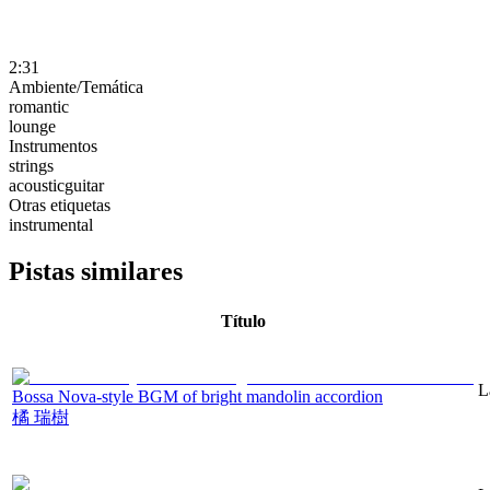
2:31
Ambiente/Temática
romantic
lounge
Instrumentos
strings
acousticguitar
Otras etiquetas
instrumental
Pistas similares
Título
L
Bossa Nova-style BGM of bright mandolin accordion
橘 瑞樹