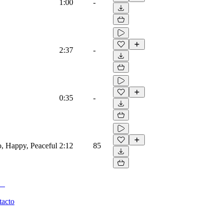
1:00
-
2:37
-
0:35
-
no, Happy, Peaceful
2:12
85
tacto