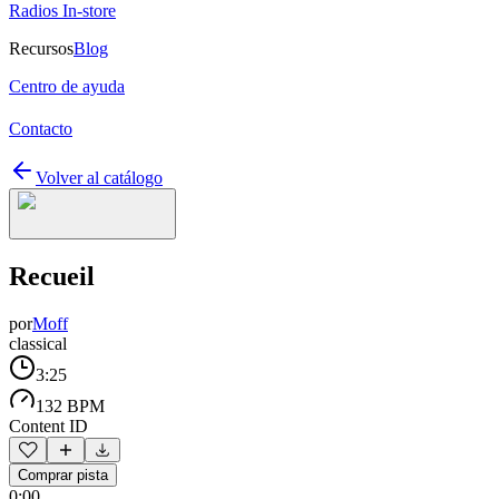
Radios In-store
Recursos
Blog
Centro de ayuda
Contacto
Volver al catálogo
Recueil
por
Moff
classical
3:25
132 BPM
Content ID
Comprar pista
0:00