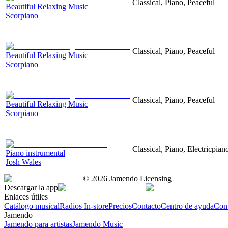
Classical, Piano, Peaceful
Beautiful Relaxing Music
Scorpiano
Classical, Piano, Peaceful
Beautiful Relaxing Music
Scorpiano
Classical, Piano, Peaceful
Beautiful Relaxing Music
Scorpiano
Classical, Piano, Electricpia
Piano instrumental
Josh Wales
©
2026
Jamendo Licensing
Descargar la app
Enlaces útiles
Catálogo musical
Radios In-store
Precios
Contacto
Centro de ayuda
Con
Jamendo
Jamendo para artistas
Jamendo Music