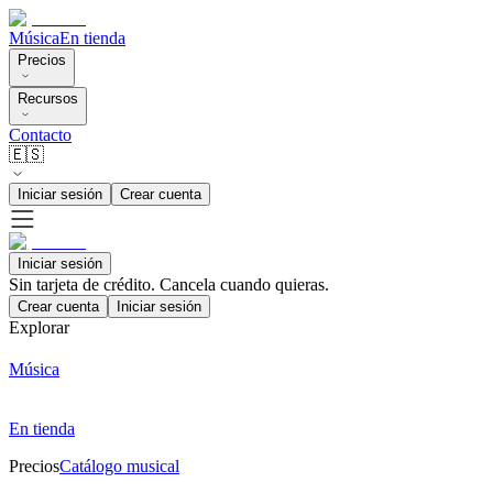
Música
En tienda
Precios
Recursos
Contacto
🇪🇸
Iniciar sesión
Crear cuenta
Iniciar sesión
Sin tarjeta de crédito. Cancela cuando quieras.
Crear cuenta
Iniciar sesión
Explorar
Música
En tienda
Precios
Catálogo musical