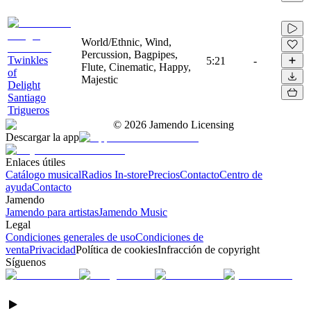
World/Ethnic, Wind,
Percussion, Bagpipes,
Twinkles
5:21
-
Flute, Cinematic, Happy,
of
Majestic
Delight
Santiago
Trigueros
©
2026
Jamendo Licensing
Descargar la app
Enlaces útiles
Catálogo musical
Radios In-store
Precios
Contacto
Centro de
ayuda
Contacto
Jamendo
Jamendo para artistas
Jamendo Music
Legal
Condiciones generales de uso
Condiciones de
venta
Privacidad
Política de cookies
Infracción de copyright
Síguenos