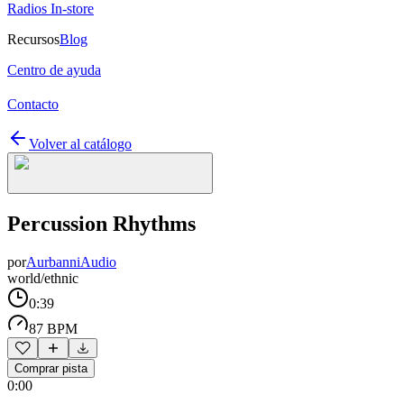
Radios In-store
Recursos
Blog
Centro de ayuda
Contacto
Volver al catálogo
Percussion Rhythms
por
AurbanniAudio
world/ethnic
0:39
87 BPM
Comprar pista
0:00