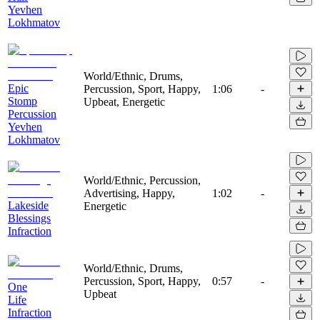
Yevhen
Lokhmatov
World/Ethnic, Drums,
Epic
Percussion, Sport, Happy,
1:06
-
Stomp
Upbeat, Energetic
Percussion
Yevhen
Lokhmatov
World/Ethnic, Percussion,
Advertising, Happy,
1:02
-
Lakeside
Energetic
Blessings
Infraction
World/Ethnic, Drums,
Percussion, Sport, Happy,
0:57
-
One
Upbeat
Life
Infraction