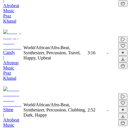
|
Afrobeat
Music
Praz
Khanal
World/African/Afro-Beat,
Candy
Synthesizer, Percussion, Travel,
3:16
-
|
Happy, Upbeat
Afropop
Music
Praz
Khanal
World/African/Afro-Beat,
Slime
Synthesizer, Percussion, Clubbing,
2:52
-
|
Dark, Happy
Afrobeat
Music