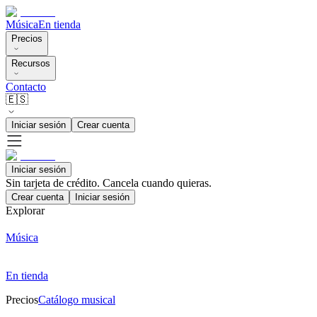
Música
En tienda
Precios
Recursos
Contacto
🇪🇸
Iniciar sesión
Crear cuenta
Iniciar sesión
Sin tarjeta de crédito. Cancela cuando quieras.
Crear cuenta
Iniciar sesión
Explorar
Música
En tienda
Precios
Catálogo musical