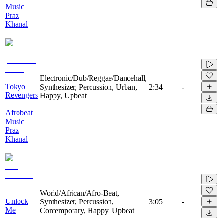
Music
Praz
Khanal
Electronic/Dub/Reggae/Dancehall,
Tokyo
Synthesizer, Percussion, Urban,
2:34
-
Revengers
Happy, Upbeat
|
Afrobeat
Music
Praz
Khanal
World/African/Afro-Beat,
Unlock
Synthesizer, Percussion,
3:05
-
Me
Contemporary, Happy, Upbeat