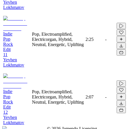
Yevhen
Lokhmatov
Indie
Pop, Electroamplified,
Pop
Electricorgan, Hybrid,
2:25
-
Rock
Neutral, Energetic, Uplifting
Edit
11
Yevhen
Lokhmatov
Indie
Pop, Electroamplified,
Pop
Electricorgan, Hybrid,
2:07
-
Rock
Neutral, Energetic, Uplifting
Edit
12
Yevhen
Lokhmatov
©
2026
Jamendo Licensing