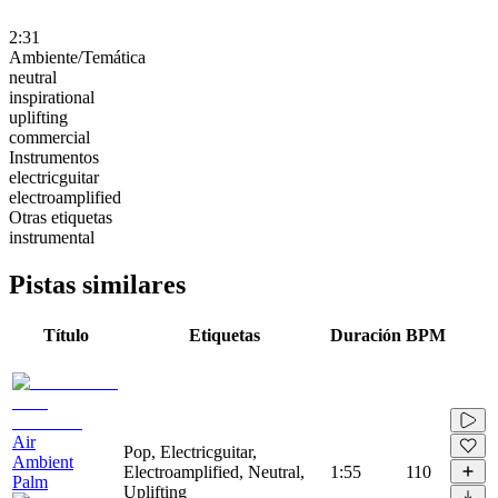
2:31
Ambiente/Temática
neutral
inspirational
uplifting
commercial
Instrumentos
electricguitar
electroamplified
Otras etiquetas
instrumental
Pistas similares
Título
Etiquetas
Duración
BPM
Air
Pop, Electricguitar,
Ambient
Electroamplified, Neutral,
1:55
110
Palm
Uplifting