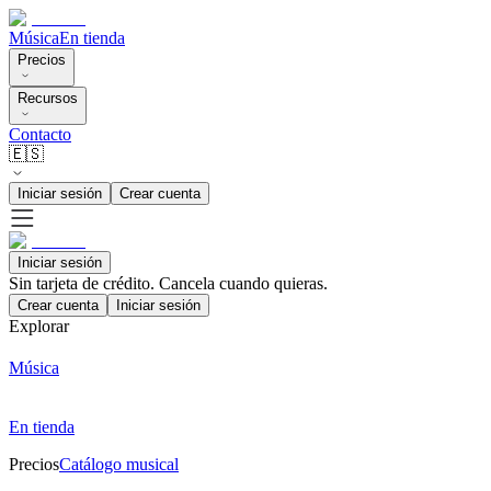
Música
En tienda
Precios
Recursos
Contacto
🇪🇸
Iniciar sesión
Crear cuenta
Iniciar sesión
Sin tarjeta de crédito. Cancela cuando quieras.
Crear cuenta
Iniciar sesión
Explorar
Música
En tienda
Precios
Catálogo musical