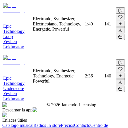
Electronic, Synthesizer,
Electricpiano, Technology,
1:49
141
Epic
Energetic, Powerful
Technology
Loop
Yevhen
Lokhmatov
Electronic, Synthesizer,
Technology, Energetic,
2:36
140
Epic
Powerful
Technology
Underscore
Yevhen
Lokhmatov
©
2026
Jamendo Licensing
Descargar la app
Enlaces útiles
Catálogo musical
Radios In-store
Precios
Contacto
Centro de