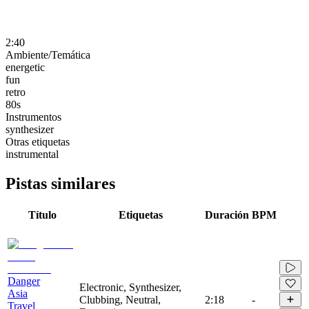
2:40
Ambiente/Temática
energetic
fun
retro
80s
Instrumentos
synthesizer
Otras etiquetas
instrumental
Pistas similares
Título
Etiquetas
Duración
BPM
Danger
Electronic, Synthesizer,
Asia
Clubbing, Neutral,
2:18
-
Travel