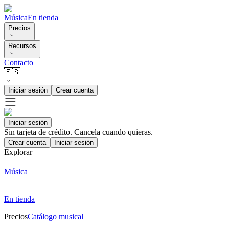
Música
En tienda
Precios
Recursos
Contacto
🇪🇸
Iniciar sesión
Crear cuenta
Iniciar sesión
Sin tarjeta de crédito. Cancela cuando quieras.
Crear cuenta
Iniciar sesión
Explorar
Música
En tienda
Precios
Catálogo musical