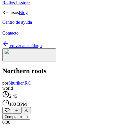
Radios In-store
Recursos
Blog
Centro de ayuda
Contacto
Volver al catálogo
Northern roots
por
ShurikenRC
world
2:45
100 BPM
Comprar pista
0:00