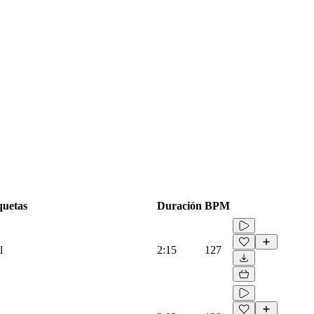
quetas
Duración
BPM
l
2:15
127