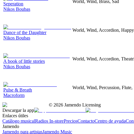
World, Wind, Brass, Sad
Seperation
Nikos Boubas
World, Wind, Accordion, Happy
Dance of the Daughter
Nikos Boubas
World, Wind, Accordion, Theatr
A book of little stories
Nikos Boubas
World, Wind, Percussion, Flute
Pulse & Breath
Macroform
©
2026
Jamendo Licensing
Descargar la app
Enlaces útiles
Catálogo musical
Radios In-store
Precios
Contacto
Centro de ayuda
Con
Jamendo
Jamendo para artistas
Jamendo Music