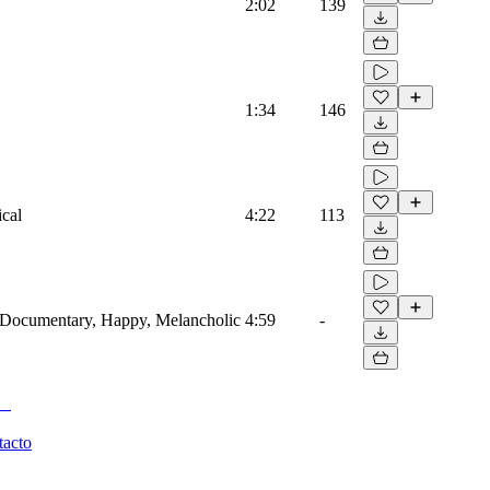
2:02
139
1:34
146
ical
4:22
113
, Documentary, Happy, Melancholic
4:59
-
tacto