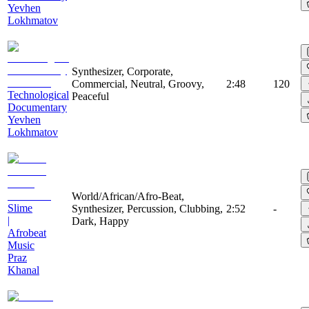
Yevhen
Lokhmatov
Synthesizer, Corporate,
Commercial, Neutral, Groovy,
2:48
120
Technological
Peaceful
Documentary
Yevhen
Lokhmatov
World/African/Afro-Beat,
Slime
Synthesizer, Percussion, Clubbing,
2:52
-
|
Dark, Happy
Afrobeat
Music
Praz
Khanal