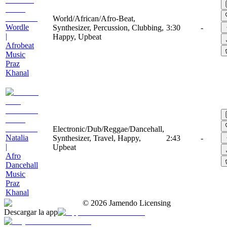
World/African/Afro-Beat,
Wordle
Synthesizer, Percussion, Clubbing,
3:30
-
|
Happy, Upbeat
Afrobeat
Music
Praz
Khanal
Electronic/Dub/Reggae/Dancehall,
Natalia
Synthesizer, Travel, Happy,
2:43
-
|
Upbeat
Afro
Dancehall
Music
Praz
Khanal
©
2026
Jamendo Licensing
Descargar la app