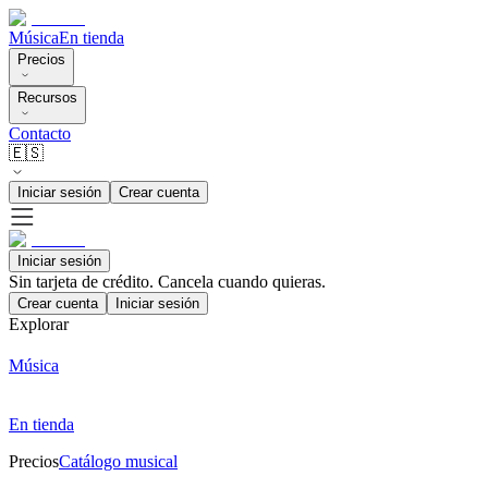
Música
En tienda
Precios
Recursos
Contacto
🇪🇸
Iniciar sesión
Crear cuenta
Iniciar sesión
Sin tarjeta de crédito. Cancela cuando quieras.
Crear cuenta
Iniciar sesión
Explorar
Música
En tienda
Precios
Catálogo musical