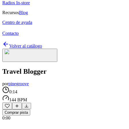
Radios In-store
Recursos
Blog
Centro de ayuda
Contacto
Volver al catálogo
Travel Blogger
por
pinegroove
0:14
144 BPM
Comprar pista
0:00