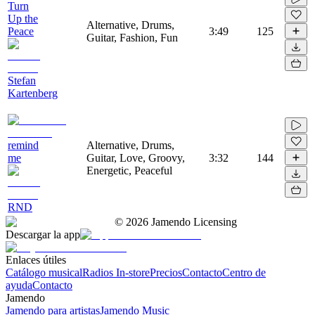
Turn
Up the
Alternative, Drums,
Peace
3:49
125
Guitar, Fashion, Fun
Stefan
Kartenberg
remind
Alternative, Drums,
me
Guitar, Love, Groovy,
3:32
144
Energetic, Peaceful
RND
©
2026
Jamendo Licensing
Descargar la app
Enlaces útiles
Catálogo musical
Radios In-store
Precios
Contacto
Centro de
ayuda
Contacto
Jamendo
Jamendo para artistas
Jamendo Music