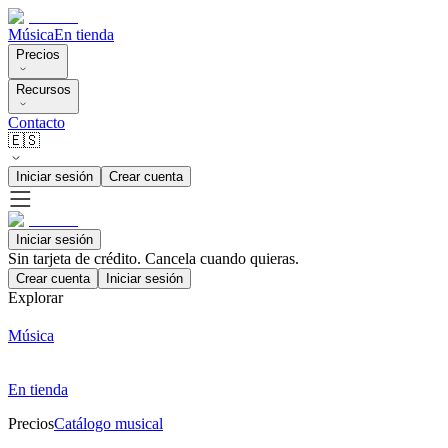
Música
En tienda
Precios
Recursos
Contacto
🇪🇸
Iniciar sesión
Crear cuenta
Iniciar sesión
Sin tarjeta de crédito. Cancela cuando quieras.
Crear cuenta
Iniciar sesión
Explorar
Música
En tienda
Precios
Catálogo musical