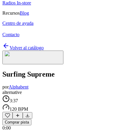
Radios In-store
Recursos
Blog
Centro de ayuda
Contacto
Volver al catálogo
Surfing Supreme
por
Alphabent
alternative
3:37
120 BPM
Comprar pista
0:00