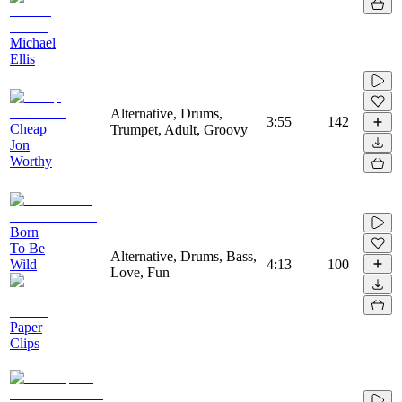
Michael
Ellis
Alternative, Drums,
3:55
142
Cheap
Trumpet, Adult, Groovy
Jon
Worthy
Born
To Be
Alternative, Drums, Bass,
Wild
4:13
100
Love, Fun
Paper
Clips