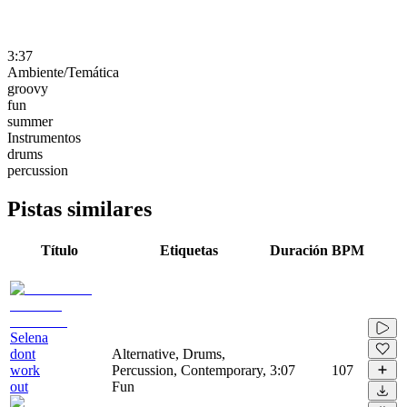
3:37
Ambiente/Temática
groovy
fun
summer
Instrumentos
drums
percussion
Pistas similares
Título
Etiquetas
Duración
BPM
Selena
dont
Alternative, Drums,
work
Percussion, Contemporary,
3:07
107
out
Fun