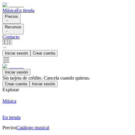
Música
En tienda
Precios
Recursos
Contacto
🇪🇸
Iniciar sesión
Crear cuenta
Iniciar sesión
Sin tarjeta de crédito. Cancela cuando quieras.
Crear cuenta
Iniciar sesión
Explorar
Música
En tienda
Precios
Catálogo musical