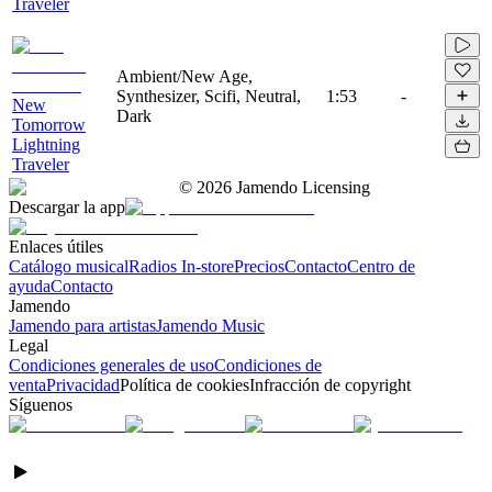
Traveler
Ambient/New Age,
Synthesizer, Scifi, Neutral,
1:53
-
New
Dark
Tomorrow
Lightning
Traveler
©
2026
Jamendo Licensing
Descargar la app
Enlaces útiles
Catálogo musical
Radios In-store
Precios
Contacto
Centro de
ayuda
Contacto
Jamendo
Jamendo para artistas
Jamendo Music
Legal
Condiciones generales de uso
Condiciones de
venta
Privacidad
Política de cookies
Infracción de copyright
Síguenos