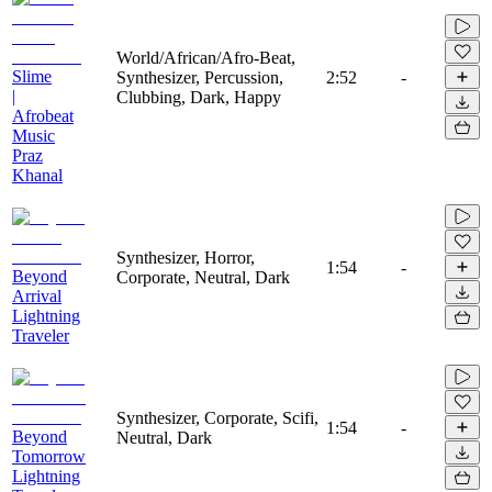
World/African/Afro-Beat,
Slime
Synthesizer, Percussion,
2:52
-
|
Clubbing, Dark, Happy
Afrobeat
Music
Praz
Khanal
Synthesizer, Horror,
1:54
-
Beyond
Corporate, Neutral, Dark
Arrival
Lightning
Traveler
Synthesizer, Corporate, Scifi,
1:54
-
Beyond
Neutral, Dark
Tomorrow
Lightning