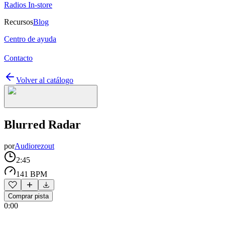
Radios In-store
Recursos
Blog
Centro de ayuda
Contacto
Volver al catálogo
Blurred Radar
por
Audiorezout
2:45
141 BPM
Comprar pista
0:00