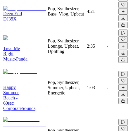
Pop, Synthesizer,
4:21
-
Deep End
Bass, Vlog, Upbeat
DJ35X
Pop, Synthesizer,
Lounge, Upbeat,
2:35
-
Treat Me
Uplifting
Right
Music-Panda
Pop, Synthesizer,
Happy
Summer, Upbeat,
1:03
-
Summer
Energetic
Beach -
60sec
CorporateSounds
Pop, Synthesizer,