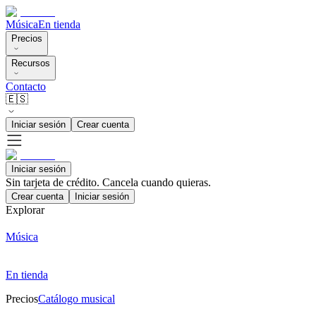
Música
En tienda
Precios
Recursos
Contacto
🇪🇸
Iniciar sesión
Crear cuenta
Iniciar sesión
Sin tarjeta de crédito. Cancela cuando quieras.
Crear cuenta
Iniciar sesión
Explorar
Música
En tienda
Precios
Catálogo musical