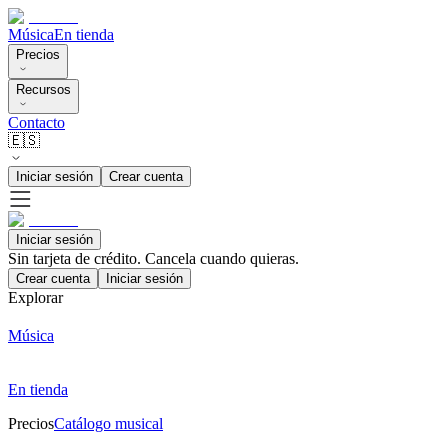
Música
En tienda
Precios
Recursos
Contacto
🇪🇸
Iniciar sesión
Crear cuenta
Iniciar sesión
Sin tarjeta de crédito. Cancela cuando quieras.
Crear cuenta
Iniciar sesión
Explorar
Música
En tienda
Precios
Catálogo musical