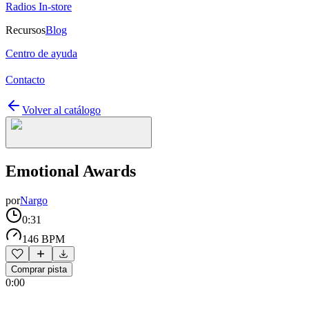
Radios In-store
Recursos
Blog
Centro de ayuda
Contacto
Volver al catálogo
Emotional Awards
por
Nargo
0:31
146 BPM
Comprar pista
0:00