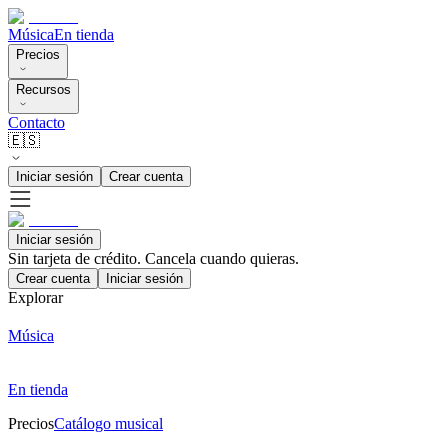
Música
En tienda
Precios
Recursos
Contacto
🇪🇸
Iniciar sesión
Crear cuenta
Iniciar sesión
Sin tarjeta de crédito. Cancela cuando quieras.
Crear cuenta
Iniciar sesión
Explorar
Música
En tienda
Precios
Catálogo musical