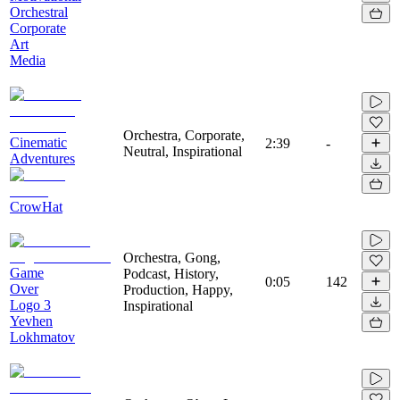
Orchestral
Corporate
Art
Media
Orchestra, Corporate,
Cinematic
2:39
-
Neutral, Inspirational
Adventures
CrowHat
Orchestra, Gong,
Game
Podcast, History,
0:05
142
Over
Production, Happy,
Logo 3
Inspirational
Yevhen
Lokhmatov