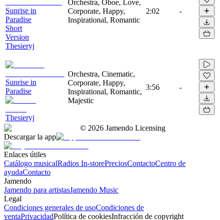
Orchestra, Oboe, Love,
Sunrise in
Corporate, Happy,
2:02
-
Paradise
Inspirational, Romantic
Short
Version
Thesieryj
Orchestra, Cinematic,
Sunrise in
Corporate, Happy,
3:56
-
Paradise
Inspirational, Romantic,
Majestic
Thesieryj
©
2026
Jamendo Licensing
Descargar la app
Enlaces útiles
Catálogo musical
Radios In-store
Precios
Contacto
Centro de
ayuda
Contacto
Jamendo
Jamendo para artistas
Jamendo Music
Legal
Condiciones generales de uso
Condiciones de
venta
Privacidad
Política de cookies
Infracción de copyright