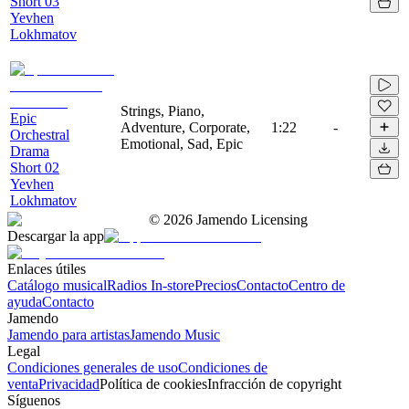
Short 03
Yevhen
Lokhmatov
Strings, Piano,
Epic
Adventure, Corporate,
1:22
-
Orchestral
Emotional, Sad, Epic
Drama
Short 02
Yevhen
Lokhmatov
©
2026
Jamendo Licensing
Descargar la app
Enlaces útiles
Catálogo musical
Radios In-store
Precios
Contacto
Centro de
ayuda
Contacto
Jamendo
Jamendo para artistas
Jamendo Music
Legal
Condiciones generales de uso
Condiciones de
venta
Privacidad
Política de cookies
Infracción de copyright
Síguenos