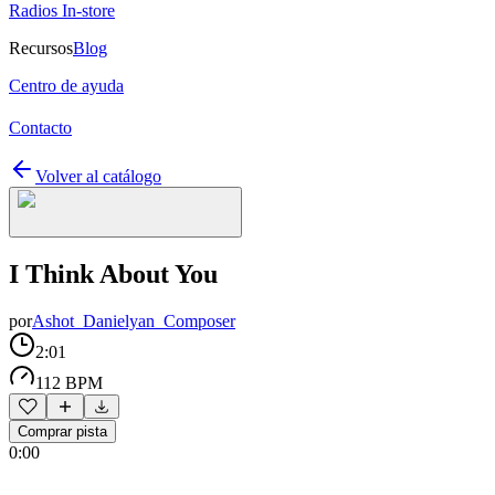
Radios In-store
Recursos
Blog
Centro de ayuda
Contacto
Volver al catálogo
I Think About You
por
Ashot_Danielyan_Composer
2:01
112 BPM
Comprar pista
0:00