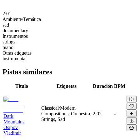
2:01
Ambiente/Temática
sad
documentary
Instrumentos
strings
piano
Otras etiquetas
instrumental
Pistas similares
Título
Etiquetas
Duración
BPM
Classical/Modern
Compositions, Orchestra,
2:02
-
Dark
Strings, Sad
Mountains
Osipov
Vladimir