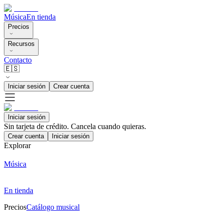
Música
En tienda
Precios
Recursos
Contacto
🇪🇸
Iniciar sesión
Crear cuenta
Iniciar sesión
Sin tarjeta de crédito. Cancela cuando quieras.
Crear cuenta
Iniciar sesión
Explorar
Música
En tienda
Precios
Catálogo musical