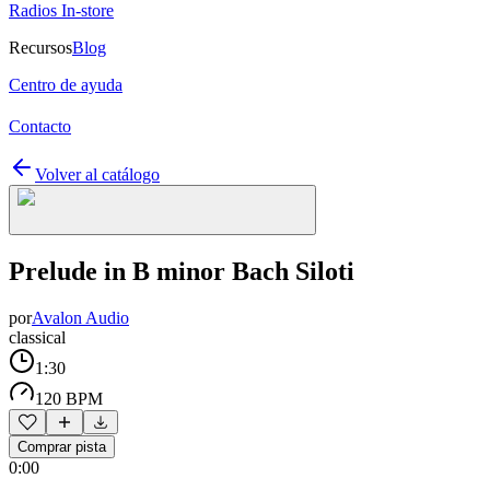
Radios In-store
Recursos
Blog
Centro de ayuda
Contacto
Volver al catálogo
Prelude in B minor Bach Siloti
por
Avalon Audio
classical
1:30
120 BPM
Comprar pista
0:00