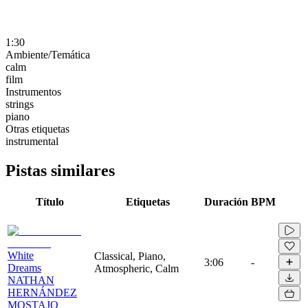
1:30
Ambiente/Temática
calm
film
Instrumentos
strings
piano
Otras etiquetas
instrumental
Pistas similares
Título
Etiquetas
Duración
BPM
White
Classical, Piano,
3:06
-
Dreams
Atmospheric, Calm
NATHAN
HERNÁNDEZ
MOSTAJO