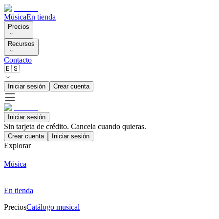
Música
En tienda
Precios
Recursos
Contacto
🇪🇸
Iniciar sesión
Crear cuenta
Iniciar sesión
Sin tarjeta de crédito. Cancela cuando quieras.
Crear cuenta
Iniciar sesión
Explorar
Música
En tienda
Precios
Catálogo musical