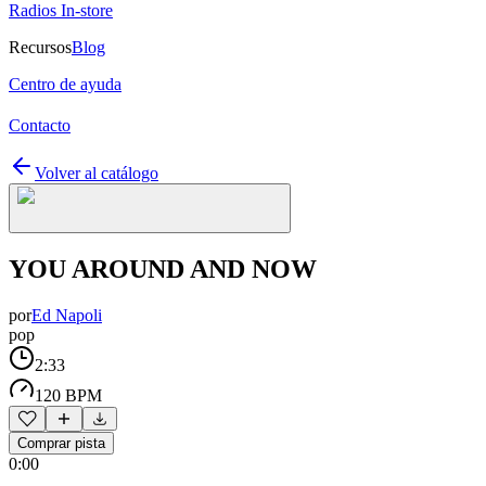
Radios In-store
Recursos
Blog
Centro de ayuda
Contacto
Volver al catálogo
YOU AROUND AND NOW
por
Ed Napoli
pop
2:33
120 BPM
Comprar pista
0:00