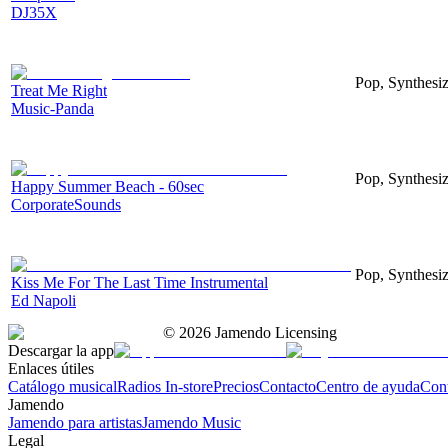
DJ35X
Pop, Synthesiz
Treat Me Right
Music-Panda
Pop, Synthesi
Happy Summer Beach - 60sec
CorporateSounds
Pop, Synthesiz
Kiss Me For The Last Time Instrumental
Ed Napoli
©
2026
Jamendo Licensing
Descargar la app
Enlaces útiles
Catálogo musical
Radios In-store
Precios
Contacto
Centro de ayuda
Con
Jamendo
Jamendo para artistas
Jamendo Music
Legal