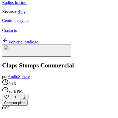
Radios In-store
Recursos
Blog
Centro de ayuda
Contacto
Volver al catálogo
Claps Stomps Commercial
por
AudioSphere
0:16
93 BPM
Comprar pista
0:00