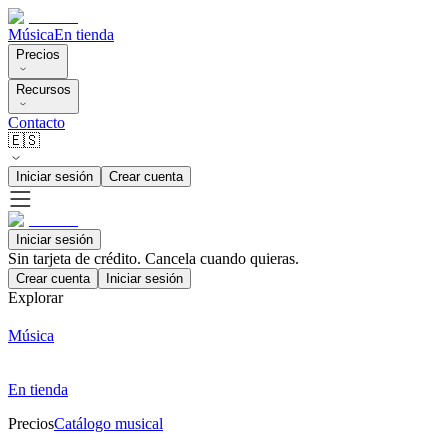
Música
En tienda
Precios
Recursos
Contacto
🇪🇸
Iniciar sesión
Crear cuenta
Iniciar sesión
Sin tarjeta de crédito. Cancela cuando quieras.
Crear cuenta
Iniciar sesión
Explorar
Música
En tienda
Precios
Catálogo musical