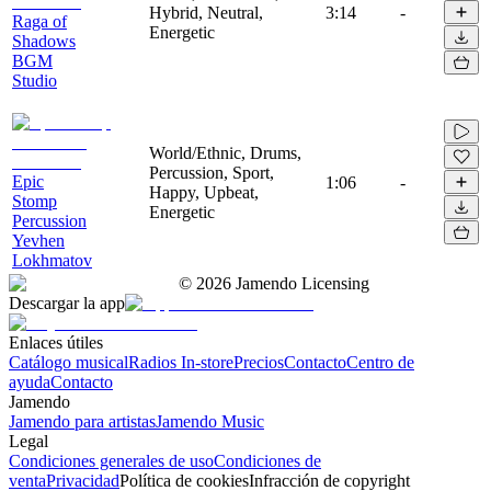
Hybrid, Neutral,
3:14
-
Raga of
Energetic
Shadows
BGM
Studio
World/Ethnic, Drums,
Percussion, Sport,
Epic
1:06
-
Happy, Upbeat,
Stomp
Energetic
Percussion
Yevhen
Lokhmatov
©
2026
Jamendo Licensing
Descargar la app
Enlaces útiles
Catálogo musical
Radios In-store
Precios
Contacto
Centro de
ayuda
Contacto
Jamendo
Jamendo para artistas
Jamendo Music
Legal
Condiciones generales de uso
Condiciones de
venta
Privacidad
Política de cookies
Infracción de copyright