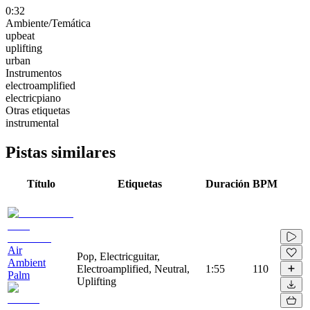
0:32
Ambiente/Temática
upbeat
uplifting
urban
Instrumentos
electroamplified
electricpiano
Otras etiquetas
instrumental
Pistas similares
Título
Etiquetas
Duración
BPM
Air
Pop, Electricguitar,
Ambient
Electroamplified, Neutral,
1:55
110
Palm
Uplifting