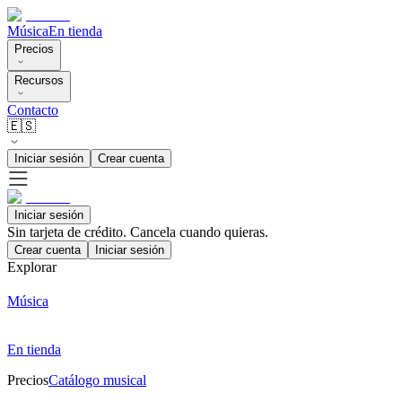
Música
En tienda
Precios
Recursos
Contacto
🇪🇸
Iniciar sesión
Crear cuenta
Iniciar sesión
Sin tarjeta de crédito. Cancela cuando quieras.
Crear cuenta
Iniciar sesión
Explorar
Música
En tienda
Precios
Catálogo musical