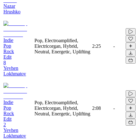
Nazar
Hrushko
Indie
Pop, Electroamplified,
Pop
Electricorgan, Hybrid,
2:25
-
Rock
Neutral, Energetic, Uplifting
Edit
8
Yevhen
Lokhmatov
Indie
Pop, Electroamplified,
Pop
Electricorgan, Hybrid,
2:08
-
Rock
Neutral, Energetic, Uplifting
Edit
2
Yevhen
Lokhmatov