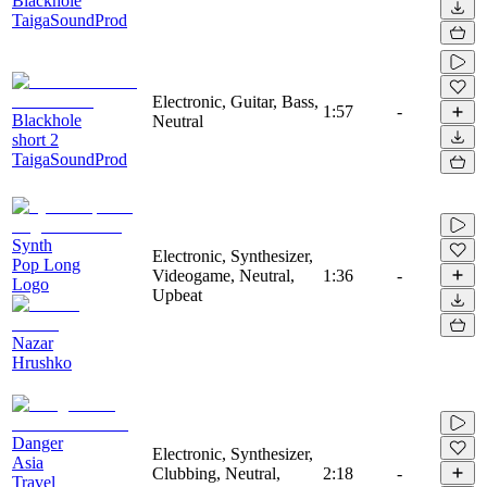
Blackhole
TaigaSoundProd
Electronic, Guitar, Bass,
1:57
-
Blackhole
Neutral
short 2
TaigaSoundProd
Synth
Electronic, Synthesizer,
Pop Long
Videogame, Neutral,
1:36
-
Logo
Upbeat
Nazar
Hrushko
Danger
Electronic, Synthesizer,
Asia
Clubbing, Neutral,
2:18
-
Travel