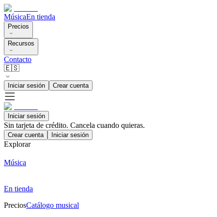
Música
En tienda
Precios
Recursos
Contacto
🇪🇸
Iniciar sesión
Crear cuenta
Iniciar sesión
Sin tarjeta de crédito. Cancela cuando quieras.
Crear cuenta
Iniciar sesión
Explorar
Música
En tienda
Precios
Catálogo musical