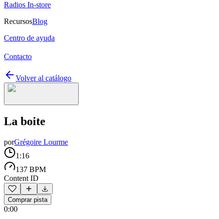
Radios In-store
Recursos
Blog
Centro de ayuda
Contacto
Volver al catálogo
La boite
por
Grégoire Lourme
1:16
137 BPM
Content ID
Comprar pista
0:00