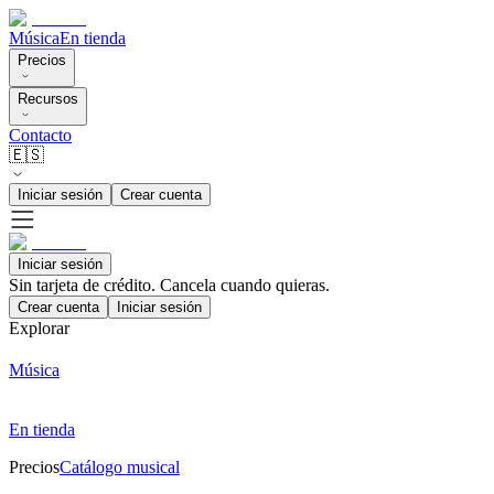
Música
En tienda
Precios
Recursos
Contacto
🇪🇸
Iniciar sesión
Crear cuenta
Iniciar sesión
Sin tarjeta de crédito. Cancela cuando quieras.
Crear cuenta
Iniciar sesión
Explorar
Música
En tienda
Precios
Catálogo musical