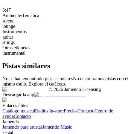
3:47
Ambiente/Temática
serene
lounge
Instrumentos
guitar
strings
Otras etiquetas
instrumental
Pistas similares
No se han encontrado pistas similares
No encontramos pistas con el
mismo estilo. Explora el catálogo.
©
2026
Jamendo Licensing
Descargar la app
Enlaces útiles
Catálogo musical
Radios In-store
Precios
Contacto
Centro de
ayuda
Contacto
Jamendo
Jamendo para artistas
Jamendo Music
Legal