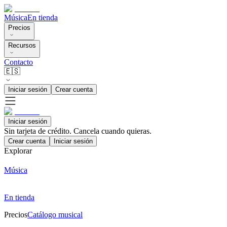
Música
En tienda
Precios
Recursos
Contacto
🇪🇸
Iniciar sesión
Crear cuenta
Iniciar sesión
Sin tarjeta de crédito. Cancela cuando quieras.
Crear cuenta
Iniciar sesión
Explorar
Música
En tienda
Precios
Catálogo musical