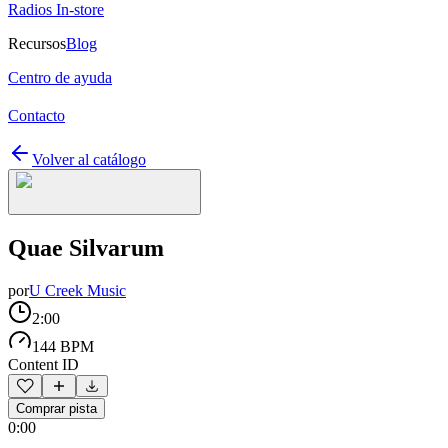
Radios In-store
Recursos
Blog
Centro de ayuda
Contacto
Volver al catálogo
Quae Silvarum
por
U Creek Music
2:00
144 BPM
Content ID
Comprar pista
0:00