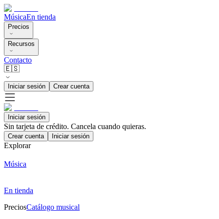
Música
En tienda
Precios
Recursos
Contacto
🇪🇸
Iniciar sesión
Crear cuenta
Iniciar sesión
Sin tarjeta de crédito. Cancela cuando quieras.
Crear cuenta
Iniciar sesión
Explorar
Música
En tienda
Precios
Catálogo musical