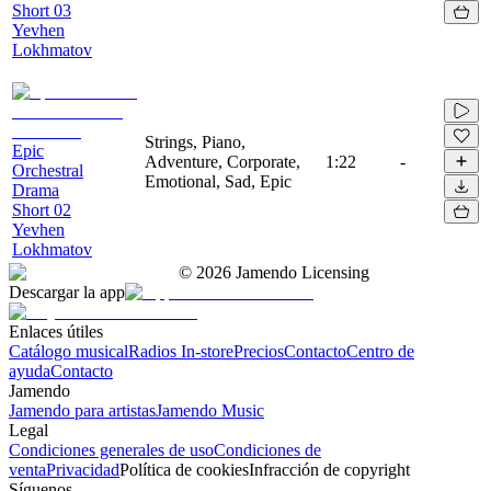
Short 03
Yevhen
Lokhmatov
Strings, Piano,
Epic
Adventure, Corporate,
1:22
-
Orchestral
Emotional, Sad, Epic
Drama
Short 02
Yevhen
Lokhmatov
©
2026
Jamendo Licensing
Descargar la app
Enlaces útiles
Catálogo musical
Radios In-store
Precios
Contacto
Centro de
ayuda
Contacto
Jamendo
Jamendo para artistas
Jamendo Music
Legal
Condiciones generales de uso
Condiciones de
venta
Privacidad
Política de cookies
Infracción de copyright
Síguenos