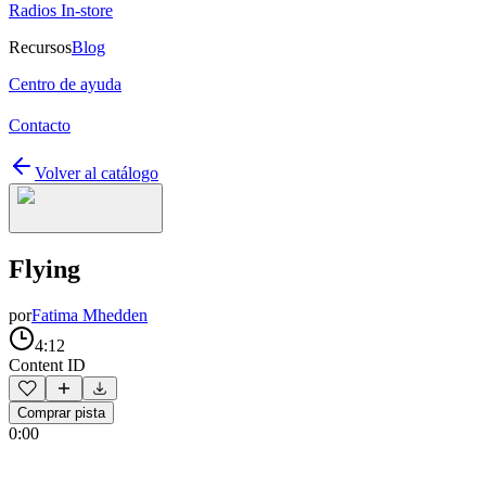
Radios In-store
Recursos
Blog
Centro de ayuda
Contacto
Volver al catálogo
Flying
por
Fatima Mhedden
4:12
Content ID
Comprar pista
0:00