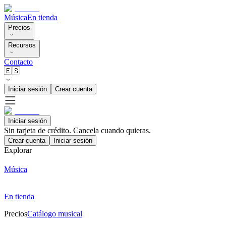
Música
En tienda
Precios
Recursos
Contacto
🇪🇸
Iniciar sesión
Crear cuenta
Iniciar sesión
Sin tarjeta de crédito. Cancela cuando quieras.
Crear cuenta
Iniciar sesión
Explorar
Música
En tienda
Precios
Catálogo musical