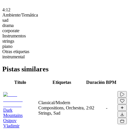
4:12
Ambiente/Temática
sad
drama
corporate
Instrumentos
strings
piano
Otras etiquetas
instrumental
Pistas similares
Título
Etiquetas
Duración
BPM
Classical/Modern
Compositions, Orchestra,
2:02
-
Dark
Strings, Sad
Mountains
Osipov
Vladimir