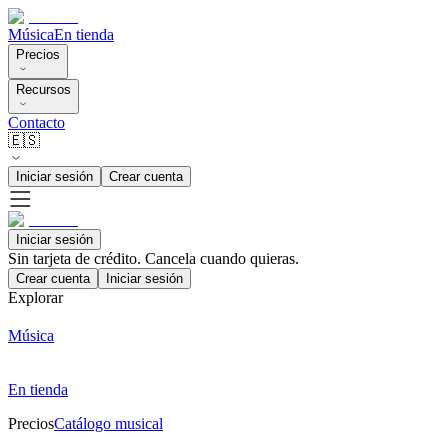
Música
En tienda
Precios
Recursos
Contacto
🇪🇸
Iniciar sesión
Crear cuenta
Iniciar sesión
Sin tarjeta de crédito. Cancela cuando quieras.
Crear cuenta
Iniciar sesión
Explorar
Música
En tienda
Precios
Catálogo musical