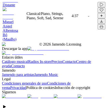
Distante
Classical/Piano, Strings,
4:37
-
Piano, Soft, Sad, Serene
Miguel
Angel
Albentosa
Bó
(MaaBo)
©
2026
Jamendo Licensing
Descargar la app
Enlaces útiles
Catálogo musical
Radios In-store
Precios
Contacto
Centro de
ayuda
Contacto
Jamendo
Jamendo para artistas
Jamendo Music
Legal
Condiciones generales de uso
Condiciones de
venta
Privacidad
Política de cookies
Infracción de copyright
Síguenos