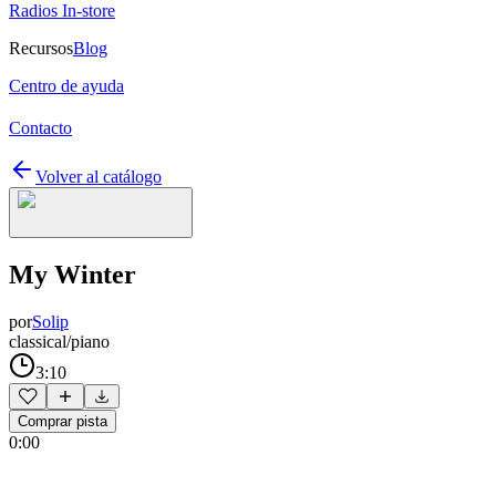
Radios In-store
Recursos
Blog
Centro de ayuda
Contacto
Volver al catálogo
My Winter
por
Solip
classical/piano
3:10
Comprar pista
0:00