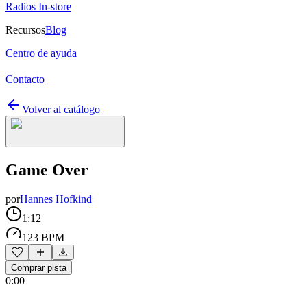
Radios In-store
Recursos
Blog
Centro de ayuda
Contacto
Volver al catálogo
Game Over
por
Hannes Hofkind
1:12
123 BPM
Comprar pista
0:00