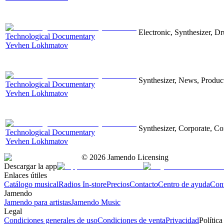
Electronic, Synthesizer, D
Technological Documentary
Yevhen Lokhmatov
Synthesizer, News, Producti
Technological Documentary
Yevhen Lokhmatov
Synthesizer, Corporate, Co
Technological Documentary
Yevhen Lokhmatov
©
2026
Jamendo Licensing
Descargar la app
Enlaces útiles
Catálogo musical
Radios In-store
Precios
Contacto
Centro de ayuda
Con
Jamendo
Jamendo para artistas
Jamendo Music
Legal
Condiciones generales de uso
Condiciones de venta
Privacidad
Política