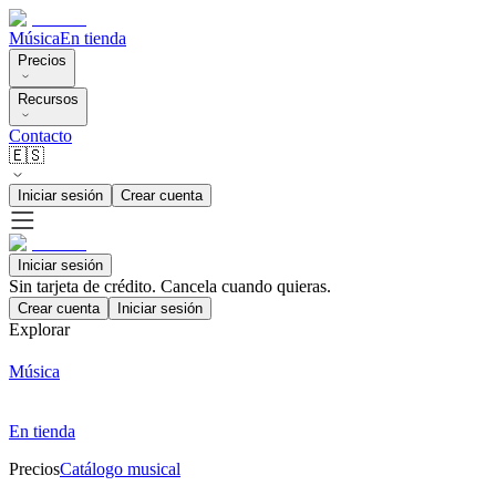
Música
En tienda
Precios
Recursos
Contacto
🇪🇸
Iniciar sesión
Crear cuenta
Iniciar sesión
Sin tarjeta de crédito. Cancela cuando quieras.
Crear cuenta
Iniciar sesión
Explorar
Música
En tienda
Precios
Catálogo musical