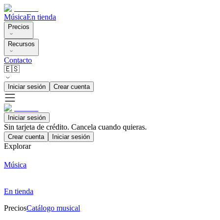
Música
En tienda
Precios
Recursos
Contacto
🇪🇸
Iniciar sesión
Crear cuenta
Iniciar sesión
Sin tarjeta de crédito. Cancela cuando quieras.
Crear cuenta
Iniciar sesión
Explorar
Música
En tienda
Precios
Catálogo musical