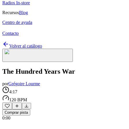
Radios In-store
Recursos
Blog
Centro de ayuda
Contacto
Volver al catálogo
The Hundred Years War
por
Grégoire Lourme
4:17
120 BPM
Comprar pista
0:00