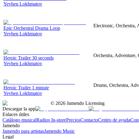
Yevhen Lokhmatov
Electronic, Orchestra,
Epic Orchestral Drama Loop
Yevhen Lokhmatov
Orchestra, Adventure, C
Heroic Trailer 30 seconds
Yevhen Lokhmatov
Drums, Orchestra, Adve
Heroic Trailer 1 minute
Yevhen Lokhmatov
©
2026
Jamendo Licensing
Descargar la app
Enlaces útiles
Catálogo musical
Radios In-store
Precios
Contacto
Centro de ayuda
Con
Jamendo
Jamendo para artistas
Jamendo Music
Legal