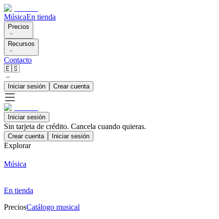
Música
En tienda
Precios
Recursos
Contacto
🇪🇸
Iniciar sesión
Crear cuenta
Iniciar sesión
Sin tarjeta de crédito. Cancela cuando quieras.
Crear cuenta
Iniciar sesión
Explorar
Música
En tienda
Precios
Catálogo musical