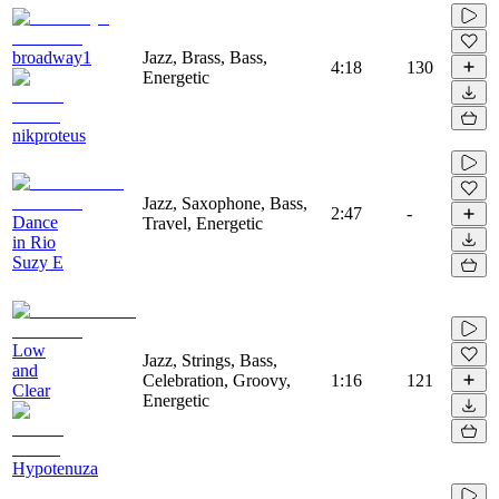
broadway1
Jazz, Brass, Bass,
4:18
130
Energetic
nikproteus
Jazz, Saxophone, Bass,
2:47
-
Dance
Travel, Energetic
in Rio
Suzy E
Low
Jazz, Strings, Bass,
and
Celebration, Groovy,
1:16
121
Clear
Energetic
Hypotenuza