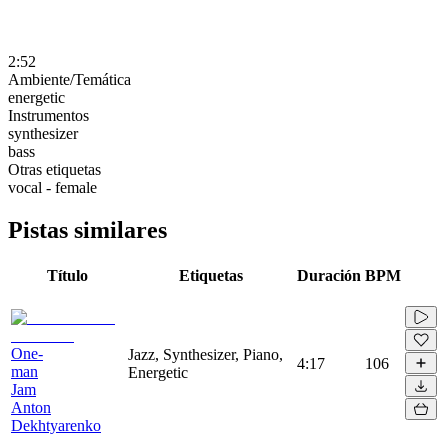
2:52
Ambiente/Temática
energetic
Instrumentos
synthesizer
bass
Otras etiquetas
vocal - female
Pistas similares
Título
Etiquetas
Duración
BPM
One-
Jazz, Synthesizer, Piano,
4:17
106
man
Energetic
Jam
Anton
Dekhtyarenko