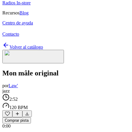
Radios In-store
Recursos
Blog
Centro de ayuda
Contacto
Volver al catálogo
Mon mâle original
por
Law'
jazz
2:52
120 BPM
Comprar pista
0:00